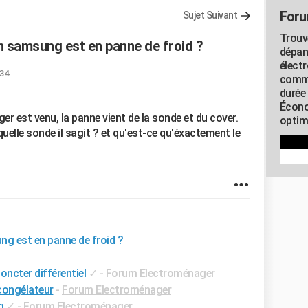
Foru
Sujet Suivant
Trouv
n samsung est en panne de froid ?
dépan
élect
:34
commu
durée
Écono
er est venu, la panne vient de la sonde et du cover.
optimi
uelle sonde il sagit ? et qu'est-ce qu'éxactement le
g est en panne de froid ?
oncter différentiel
✓
-
Forum Electroménager
congélateur
-
Forum Electroménager
g
✓
-
Forum Electroménager