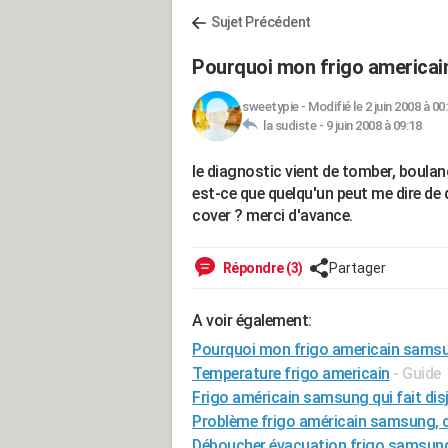
Sujet Précédent
Pourquoi mon frigo americai
sweetypie
-
Modifié le 2 juin 2008 à 00
la sudiste -
9 juin 2008 à 09:18
le diagnostic vient de tomber, boulang
est-ce que quelqu'un peut me dire de q
cover ? merci d'avance.
Répondre (3)
Partager
A voir également:
Pourquoi mon frigo americain samsun
Temperature frigo americain
- Guide
Frigo américain samsung qui fait disj
Problème frigo américain samsung, 
Déboucher évacuation frigo samsun