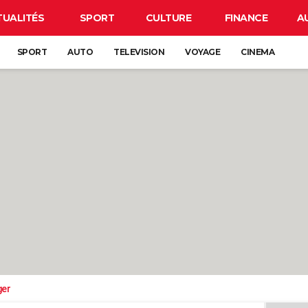
TUALITÉS
SPORT
CULTURE
FINANCE
A
SPORT
AUTO
TELEVISION
VOYAGE
CINEMA
ger