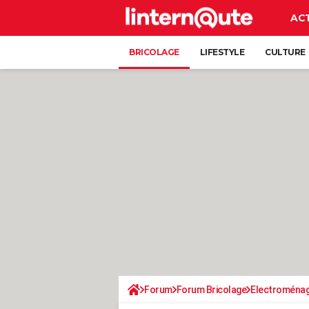
AC
BRICOLAGE
LIFESTYLE
CULTURE
Forum
Forum Bricolage
Electroména