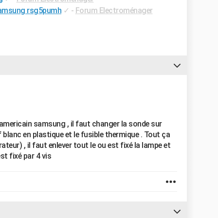
 samsung rsg5pumh
✓
-
Forum Electroménager
o americain samsung , il faut changer la sonde sur
éf blanc en plastique et le fusible thermique . Tout ça
ateur) , il faut enlever tout le ou est fixé la lampe et
t fixé par 4 vis