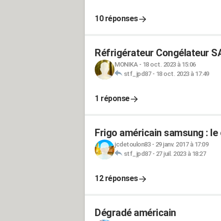
10 réponses
Réfrigérateur Congélateur S
MONIKA
-
18 oct. 2023 à 15:06
stf_jpd87
-
18 oct. 2023 à 17:49
1 réponse
Frigo américain samsung : le
jcdetoulon83
-
29 janv. 2017 à 17:09
stf_jpd87
-
27 juil. 2023 à 18:27
12 réponses
Dégradé américain