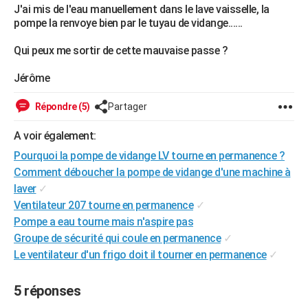
J'ai mis de l'eau manuellement dans le lave vaisselle, la
City break
Voyage de noces
Climat
Destinations
Voyage nature
Forum
+
PHOTO
pompe la renvoye bien par le tuyau de vidange......
GUIDES D'ACHAT
Qui peux me sortir de cette mauvaise passe ?
BONS PLANS
Jérôme
CARTE DE VOEUX
Répondre (5)
Partager
Carte Bonne année
Carte Pâques
Carte de Noël
Carte Saint-Valentin
Carte d'anniversaire
DICTIONNAIRE
A voir également:
Biographies
Expressions
Dictionnaire
Citations
Proverbes
Pourquoi la pompe de vidange LV tourne en permanence ?
PROGRAMME TV
Comment déboucher la pompe de vidange d'une machine à
COPAINS D'AVANT
laver
✓
Ventilateur 207 tourne en permanence
✓
Se connecter
Collèges
Universités
Service militaire
S'inscrire
Lycées
Primaires
Entreprises
Avis de recherche
AVIS DE DÉCÈS
Pompe a eau tourne mais n'aspire pas
Groupe de sécurité qui coule en permanence
✓
FORUM
Le ventilateur d'un frigo doit il tourner en permanence
✓
Lifestyle
Sport
Television
Cinema
Bricolage
Culture
Auto
Voyage
5 réponses