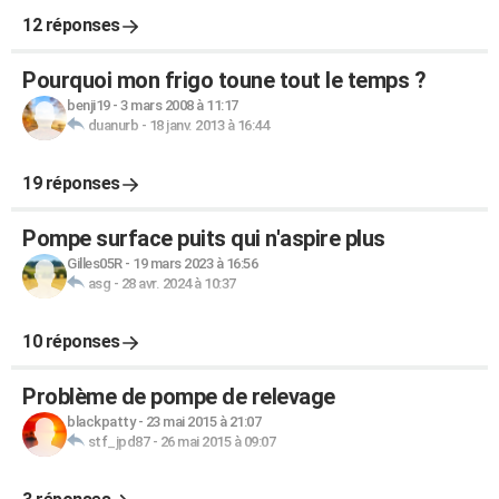
12 réponses
Pourquoi mon frigo toune tout le temps ?
benji19
-
3 mars 2008 à 11:17
duanurb
-
18 janv. 2013 à 16:44
19 réponses
Pompe surface puits qui n'aspire plus
Gilles05R
-
19 mars 2023 à 16:56
asg
-
28 avr. 2024 à 10:37
10 réponses
Problème de pompe de relevage
blackpatty
-
23 mai 2015 à 21:07
stf_jpd87
-
26 mai 2015 à 09:07