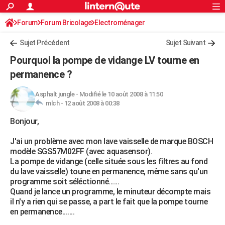
ACTUALITÉS
Forum
Forum Bricolage
Connexion
Electroménager
S'inscrire
Rechercher
Société
Education
Villes
Politique
Faits Divers
Monde
+
SPORT
Sujet Précédent
Sujet Suivant
Football
Cyclisme
Forum
Coupe du monde 2026
Tennis
Rugby
CULTURE
Pourquoi la pompe de vidange LV tourne en
TNT
Cinéma
Musique
Programme TV
Streaming
Sorties cinéma
+
permanence ?
FINANCE
Impôts
Immobilier
Banque
Crédit
Retraite
Epargne
Risques naturels par ville
Assurance
AUTO
Asphalt jungle
-
Modifié le 10 août 2008 à 11:50
mlch -
12 août 2008 à 00:38
Réserver un essai
Berlines
Forum auto
Essais
Citadines
SUV
+
HIGH-TECH
Bonjour,
Meilleur smartphone
Ordinateurs
Guide high-tech
Mobiles
Internet
Jeux vidéo
+
BRICOLAGE
J'ai un problème avec mon lave vaisselle de marque BOSCH
modèle SGS57M02FF (avec aquasensor).
Aménagement intérieur
Cuisine
Jardinage
+
Forum
Extérieur
Salle de bains
Rangement
WEEK-END
La pompe de vidange (celle située sous les filtres au fond
du lave vaisselle) toune en permanence, même sans qu'un
Escapades
Expositions
Week-end nature
Guides de France
Patrimoine
Musées
+
LIFESTYLE
programme soit séléctionné......
Quand je lance un programme, le minuteur décompte mais
Bien-être
Mode
+
Art de vivre
Loisirs
Modes de vie
SANTE
il n'y a rien qui se passe, a part le fait que la pompe tourne
en permanence.......
Guide de la santé
Médicaments
+
Alimentation
Maladies
Sommeil
VOYAGE