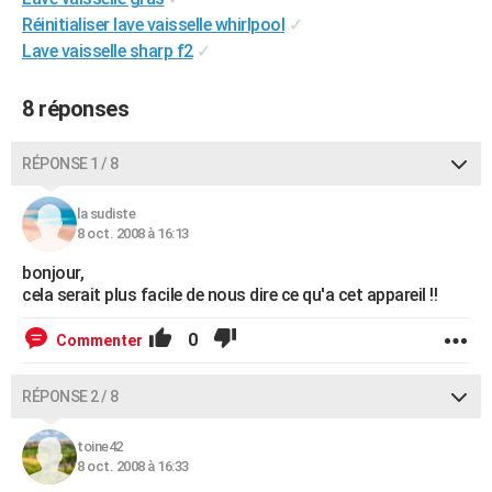
City break
Voyage de noces
Climat
Destinations
Voyage nature
Forum
+
Réinitialiser lave vaisselle whirlpool
✓
PHOTO
Lave vaisselle sharp f2
✓
GUIDES D'ACHAT
8 réponses
BONS PLANS
CARTE DE VOEUX
RÉPONSE 1 / 8
Carte Bonne année
Carte Pâques
Carte de Noël
Carte Saint-Valentin
Carte d'anniversaire
DICTIONNAIRE
la sudiste
8 oct. 2008 à 16:13
Biographies
Expressions
Dictionnaire
Citations
Proverbes
PROGRAMME TV
bonjour,
COPAINS D'AVANT
cela serait plus facile de nous dire ce qu'a cet appareil !!
Se connecter
Collèges
Universités
Service militaire
S'inscrire
Lycées
Primaires
Entreprises
Avis de recherche
AVIS DE DÉCÈS
0
Commenter
FORUM
RÉPONSE 2 / 8
Lifestyle
Sport
Television
Cinema
Bricolage
Culture
Auto
Voyage
toine42
8 oct. 2008 à 16:33