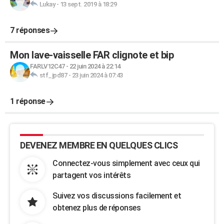
Lukay
-
13 sept. 2019 à 18:29
7 réponses
Mon lave-vaisselle FAR clignote et bip
FARLV12C47
-
22 juin 2024 à 22:14
stf_jpd87
-
23 juin 2024 à 07:43
1 réponse
DEVENEZ MEMBRE EN QUELQUES CLICS
Connectez-vous simplement avec ceux qui
partagent vos intérêts
Suivez vos discussions facilement et
obtenez plus de réponses