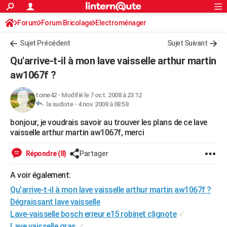
ACTUALITÉS
Forum
Forum Bricolage
Connexion
Electroménager
S'inscrire
Rechercher
Société
Education
Villes
Politique
Faits Divers
Monde
+
SPORT
Sujet Précédent
Sujet Suivant
Football
Cyclisme
Forum
Coupe du monde 2026
Tennis
Rugby
CULTURE
Qu'arrive-t-il à mon lave vaisselle arthur martin
TNT
Cinéma
Musique
Programme TV
Streaming
Sorties cinéma
+
aw1067f ?
FINANCE
Impôts
Immobilier
Banque
Crédit
Retraite
Epargne
Risques naturels par ville
Assurance
AUTO
toine42
-
Modifié le 7 oct. 2008 à 23:12
la sudiste -
4 nov. 2008 à 08:58
Réserver un essai
Berlines
Forum auto
Essais
Citadines
SUV
+
HIGH-TECH
bonjour, je voudrais savoir au trouver les plans de ce lave
vaisselle arthur martin aw1067f, merci
Meilleur smartphone
Ordinateurs
Guide high-tech
Mobiles
Internet
Jeux vidéo
+
BRICOLAGE
Répondre (8)
Partager
Aménagement intérieur
Cuisine
Jardinage
+
Forum
Extérieur
Salle de bains
Rangement
WEEK-END
A voir également:
Escapades
Expositions
Week-end nature
Guides de France
Patrimoine
Musées
+
LIFESTYLE
Qu'arrive-t-il à mon lave vaisselle arthur martin aw1067f ?
Bien-être
Mode
+
Art de vivre
Loisirs
Modes de vie
SANTE
Dégraissant lave vaisselle
Lave-vaisselle bosch erreur e15 robinet clignote
✓
Guide de la santé
Médicaments
+
Alimentation
Maladies
Sommeil
VOYAGE
Lave vaisselle gras
✓