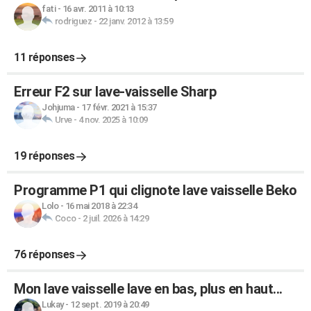
fati
-
16 avr. 2011 à 10:13
rodriguez
-
22 janv. 2012 à 13:59
11 réponses
Erreur F2 sur lave-vaisselle Sharp
Johjuma
-
17 févr. 2021 à 15:37
Urve
-
4 nov. 2025 à 10:09
19 réponses
Programme P1 qui clignote lave vaisselle Beko
Lolo
-
16 mai 2018 à 22:34
Coco
-
2 juil. 2026 à 14:29
76 réponses
Mon lave vaisselle lave en bas, plus en haut...
Lukay
-
12 sept. 2019 à 20:49