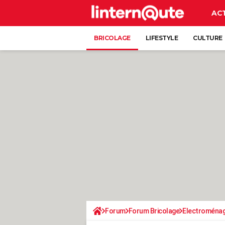
AC
BRICOLAGE
LIFESTYLE
CULTURE
Forum
Forum Bricolage
Electroména