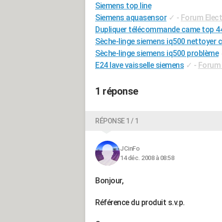
Siemens top line
Siemens aquasensor
✓
-
Forum Elec
Dupliquer télécommande came top 44
Sèche-linge siemens iq500 nettoyer 
Sèche-linge siemens iq500 problème
E24 lave vaisselle siemens
✓
-
Forum 
1 réponse
RÉPONSE 1 / 1
JCinFo
14 déc. 2008 à 08:58
Bonjour,
Référence du produit s.v.p.