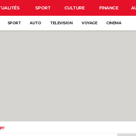
TUALITÉS
SPORT
CULTURE
FINANCE
A
SPORT
AUTO
TELEVISION
VOYAGE
CINEMA
ger