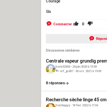
Courage
Sls
0
Commenter
Répond
Discussions similaires
Centrale vapeur grundig prem
boris32600
-
24 juin 2020 à 15:58
stf_jpd87
-
30 oct. 2021 à 19:09
8 réponses
Recherche sèche linge 45 cm
Domhappy
-
18 févr. 2022 à 17:36