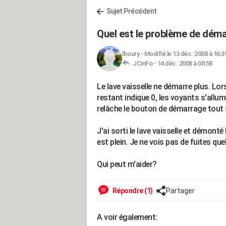
Sujet Précédent
Quel est le problème de dém
lboury
-
Modifié le 13 déc. 2008 à 16:3
JCinFo -
14 déc. 2008 à 08:58
Le lave vaisselle ne démarre plus. Lo
restant indique 0, les voyants s'allu
relâche le bouton de démarrage tout s
J'ai sorti le lave vaisselle et démont
est plein. Je ne vois pas de fuites qu
Qui peut m'aider?
Répondre (1)
Partager
A voir également: