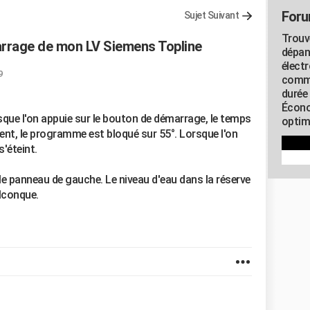
Foru
Sujet Suivant
Trouv
arrage de mon LV Siemens Topline
dépan
élect
9
commu
durée
Écono
rsque l'on appuie sur le bouton de démarrage, le temps
optimi
ment, le programme est bloqué sur 55°. Lorsque l'on
'éteint.
é le panneau de gauche. Le niveau d'eau dans la réserve
elconque.