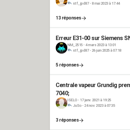
stf_jpd87
-
8 mai 2023 à 17:44
13 réponses
Erreur E31-00 sur Siemens 
NM_2515
-
4 mars 2023 à 13:01
stf_jpd87
-
26 juin 2025 à 07:18
5 réponses
Centrale vapeur Grundig pre
7040;
ISELO
-
17 janv. 2021 à 19:25
JuSo
-
24 nov. 2023 à 07:35
3 réponses