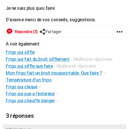
City break
Voyage de noces
Climat
Destinations
Voyage nature
Forum
+
PHOTO
Je ne sais plus quoi faire.
GUIDES D'ACHAT
D'avance merci de vos conseils, suggestions.
BONS PLANS
Répondre (3)
Partager
CARTE DE VOEUX
A voir également:
Frigo qui siffle
Carte Bonne année
Carte Pâques
Carte de Noël
Carte Saint-Valentin
Carte d'anniversaire
DICTIONNAIRE
Frigo qui fait du bruit sifflement
- Meilleures réponses
Biographies
Expressions
Dictionnaire
Citations
Proverbes
PROGRAMME TV
Frigo qui siffle que faire
- Meilleures réponses
Mon frigo fait un bruit insupportable. Que faire ?
✓
COPAINS D'AVANT
Température d'un frigo
Frigo qui claque
✓
Se connecter
Collèges
Universités
Service militaire
S'inscrire
Lycées
Primaires
Entreprises
Avis de recherche
AVIS DE DÉCÈS
Frigo qui pue a l'exterieur
✓
FORUM
Frigo qui chauffe danger
✓
Lifestyle
Sport
Television
Cinema
Bricolage
Culture
Auto
Voyage
3 réponses