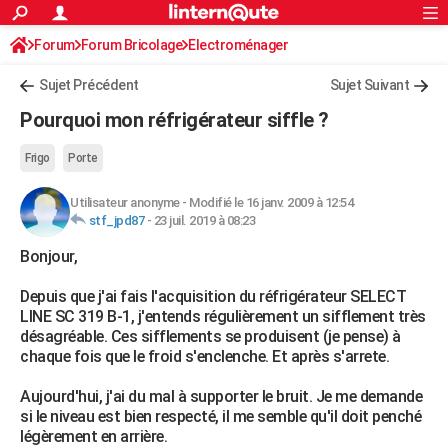
ACTUALITÉS
Forum
Forum Bricolage
Connexion
Electroménager
S'inscrire
Rechercher
Société
Education
Villes
Politique
Faits Divers
Monde
+
SPORT
Sujet Précédent
Sujet Suivant
Football
Cyclisme
Forum
Coupe du monde 2026
Tennis
Rugby
CULTURE
Pourquoi mon réfrigérateur siffle ?
TNT
Cinéma
Musique
Programme TV
Streaming
Sorties cinéma
+
FINANCE
Frigo
Porte
Impôts
Immobilier
Banque
Crédit
Retraite
Epargne
Risques naturels par ville
Assurance
AUTO
Utilisateur anonyme
-
Modifié le 16 janv. 2009 à 12:54
stf_jpd87
-
23 juil. 2019 à 08:23
Réserver un essai
Berlines
Forum auto
Essais
Citadines
SUV
+
HIGH-TECH
Bonjour,
Meilleur smartphone
Ordinateurs
Guide high-tech
Mobiles
Internet
Jeux vidéo
+
BRICOLAGE
Depuis que j'ai fais l'acquisition du réfrigérateur SELECT
Aménagement intérieur
Cuisine
Jardinage
+
Forum
Extérieur
Salle de bains
Rangement
WEEK-END
LINE SC 319 B-1, j'entends régulièrement un sifflement très
désagréable. Ces sifflements se produisent (je pense) à
Escapades
Expositions
Week-end nature
Guides de France
Patrimoine
Musées
+
LIFESTYLE
chaque fois que le froid s'enclenche. Et après s'arrete.
Bien-être
Mode
+
Art de vivre
Loisirs
Modes de vie
SANTE
Aujourd'hui, j'ai du mal à supporter le bruit. Je me demande
si le niveau est bien respecté, il me semble qu'il doit penché
Guide de la santé
Médicaments
+
Alimentation
Maladies
Sommeil
VOYAGE
légèrement en arrière.