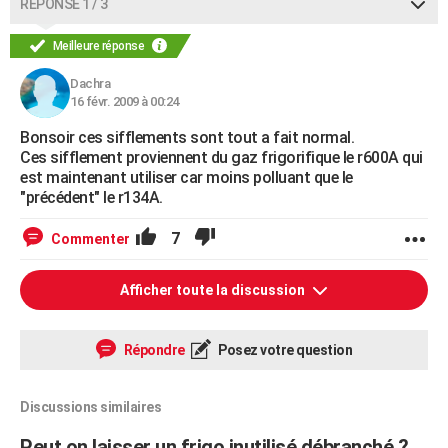
RÉPONSE 1 / 3
Meilleure réponse
Dachra
16 févr. 2009 à 00:24
Bonsoir ces sifflements sont tout a fait normal.
Ces sifflement proviennent du gaz frigorifique le r600A qui
est maintenant utiliser car moins polluant que le
"précédent" le r134A.
7
Commenter
Afficher toute la discussion
Répondre
Posez votre question
Discussions similaires
Peut on laisser un frigo inutilisé débranché ?