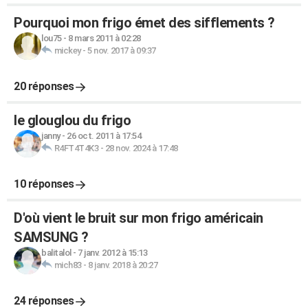
Pourquoi mon frigo émet des sifflements ?
lou75
-
8 mars 2011 à 02:28
mickey
-
5 nov. 2017 à 09:37
20 réponses
le glouglou du frigo
janny
-
26 oct. 2011 à 17:54
R4FT4T4K3
-
28 nov. 2024 à 17:48
10 réponses
D'où vient le bruit sur mon frigo américain
SAMSUNG ?
balitalol
-
7 janv. 2012 à 15:13
mich83
-
8 janv. 2018 à 20:27
24 réponses