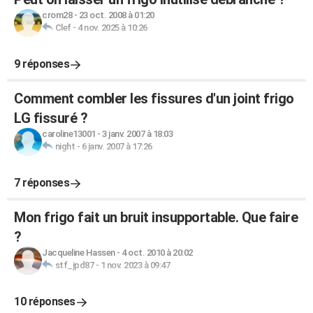
crom28
-
23 oct. 2008 à 01:20
Clef
-
4 nov. 2025 à 10:26
9 réponses
Comment combler les fissures d'un joint frigo
LG fissuré ?
caroline13001
-
3 janv. 2007 à 18:03
night
-
6 janv. 2007 à 17:26
7 réponses
Mon frigo fait un bruit insupportable. Que faire
?
Jacqueline Hassen
-
4 oct. 2010 à 20:02
stf_jpd87
-
1 nov. 2023 à 09:47
10 réponses