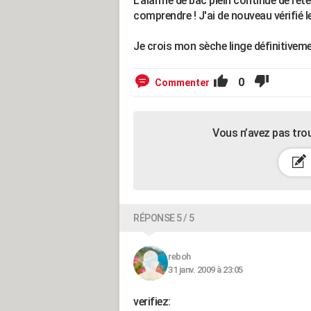
L'alarme de bac plein continue de reten
comprendre ! J'ai de nouveau vérifié l
Je crois mon sèche linge définitivemen
0
Commenter
Vous n’avez pas tro
RÉPONSE 5 / 5
reboh
31 janv. 2009 à 23:05
verifiez: