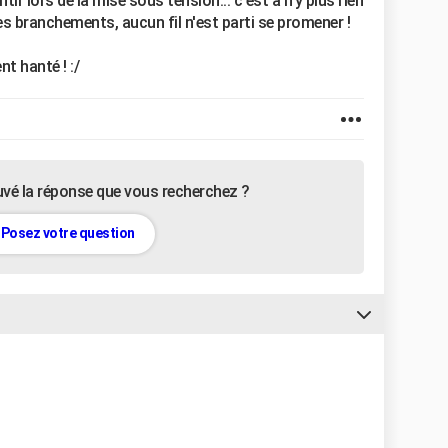
tir lors de la mise sous tension... c'est à n'y plus rien
es branchements, aucun fil n'est parti se promener !
t hanté ! :/
uvé la réponse que vous recherchez ?
Posez votre question