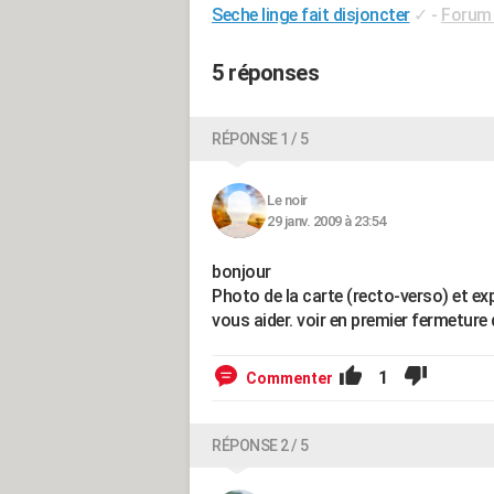
Seche linge fait disjoncter
✓
-
Forum 
5 réponses
RÉPONSE 1 / 5
Le noir
29 janv. 2009 à 23:54
bonjour
Photo de la carte (recto-verso) et e
vous aider. voir en premier fermeture
1
Commenter
RÉPONSE 2 / 5