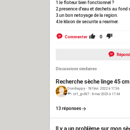
1.le floteur bien fonctionnel ?
2.presence d'eau et dechets au fond de
3.un bon netoyage de la region.
4.le klixon de securite a rearmer.
0
Commenter
Répond
Discussions similaires
Recherche sèche linge 45 cm
Domhappy
-
18 févr. 2022 à 17:36
stf_jpd87
-
8 mai 2023 à 17:44
13 réponses
Il y a un problème sur mon sè