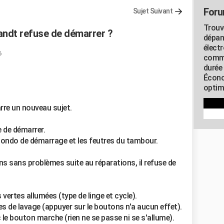
Foru
Sujet Suivant
Trouv
andt refuse de démarrer ?
dépan
élect
6
commu
durée
Écono
optimi
rre un nouveau sujet.
 de démarrer.
 condo de démarrage et les feutres du tambour.
ns sans problèmes suite au réparations, il refuse de
ertes allumées (type de linge et cycle).
s de lavage (appuyer sur le boutons n'a aucun effet).
 le bouton marche (rien ne se passe ni se s'allume).