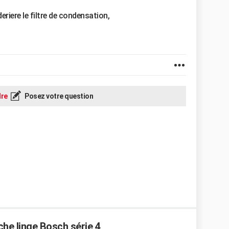
riere le filtre de condensation,
re
Posez votre question
che linge Bosch série 4