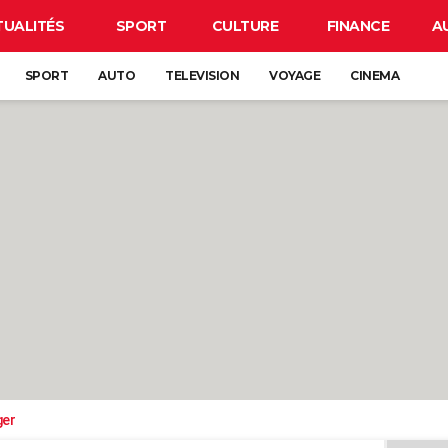
TUALITÉS
SPORT
CULTURE
FINANCE
A
SPORT
AUTO
TELEVISION
VOYAGE
CINEMA
ger