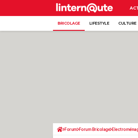
AC
BRICOLAGE
LIFESTYLE
CULTURE
Forum
Forum Bricolage
Electroména