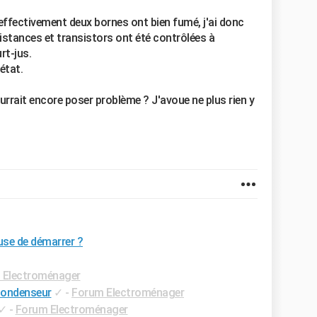
t effectivement deux bornes ont bien fumé, j'ai donc
sistances et transistors ont été contrôlées à
rt-jus.
état.
rrait encore poser problème ? J'avoue ne plus rien y
use de démarrer ?
 Electroménager
condenseur
✓
-
Forum Electroménager
✓
-
Forum Electroménager