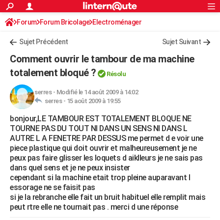
ACTUALITÉS
Forum
Forum Bricolage
Connexion
Electroménager
S'inscrire
Rechercher
Société
Education
Villes
Politique
Faits Divers
Monde
+
SPORT
Sujet Précédent
Sujet Suivant
Football
Cyclisme
Forum
Coupe du monde 2026
Tennis
Rugby
CULTURE
Comment ouvrir le tambour de ma machine
TNT
Cinéma
Musique
Programme TV
Streaming
Sorties cinéma
+
totalement bloqué ?
FINANCE
Résolu
Impôts
Immobilier
Banque
Crédit
Retraite
Epargne
Risques naturels par ville
Assurance
AUTO
serres
-
Modifié le 14 août 2009 à 14:02
serres -
15 août 2009 à 19:55
Réserver un essai
Berlines
Forum auto
Essais
Citadines
SUV
+
HIGH-TECH
bonjour,LE TAMBOUR EST TOTALEMENT BLOQUE NE
TOURNE PAS DU TOUT NI DANS UN SENS NI DANS L
Meilleur smartphone
Ordinateurs
Guide high-tech
Mobiles
Internet
Jeux vidéo
+
BRICOLAGE
AUTRE L A FENETRE PAR DESSUS me permet d e voir une
piece plastique qui doit ouvrir et malheureusement je ne
Aménagement intérieur
Cuisine
Jardinage
+
Forum
Extérieur
Salle de bains
Rangement
WEEK-END
peux pas faire glisser les loquets d aiklleurs je ne sais pas
dans quel sens et je ne peux insister
Escapades
Expositions
Week-end nature
Guides de France
Patrimoine
Musées
+
LIFESTYLE
cependant si la machine etait trop pleine auparavant l
essorage ne se faisit pas
Bien-être
Mode
+
Art de vivre
Loisirs
Modes de vie
SANTE
si je la rebranche elle fait un bruit habituel elle remplit mais
peut rtre elle ne tournait pas . merci d une réponse
Guide de la santé
Médicaments
+
Alimentation
Maladies
Sommeil
VOYAGE