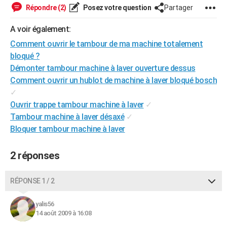
Répondre (2)
Posez votre question
Partager
City break
Voyage de noces
Climat
Destinations
Voyage nature
Forum
+
PHOTO
A voir également:
GUIDES D'ACHAT
Comment ouvrir le tambour de ma machine totalement
BONS PLANS
bloqué ?
Démonter tambour machine à laver ouverture dessus
CARTE DE VOEUX
Comment ouvrir un hublot de machine à laver bloqué bosch
Carte Bonne année
Carte Pâques
Carte de Noël
Carte Saint-Valentin
Carte d'anniversaire
✓
DICTIONNAIRE
Ouvrir trappe tambour machine à laver
✓
Biographies
Expressions
Dictionnaire
Citations
Proverbes
PROGRAMME TV
Tambour machine à laver désaxé
✓
Bloquer tambour machine à laver
COPAINS D'AVANT
Se connecter
Collèges
Universités
Service militaire
S'inscrire
Lycées
Primaires
Entreprises
Avis de recherche
2 réponses
AVIS DE DÉCÈS
FORUM
RÉPONSE 1 / 2
Lifestyle
Sport
Television
Cinema
Bricolage
Culture
Auto
Voyage
yalis56
14 août 2009 à 16:08