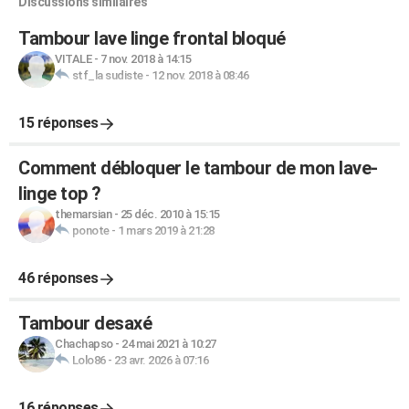
Discussions similaires
Tambour lave linge frontal bloqué
VITALE
-
7 nov. 2018 à 14:15
stf_la sudiste
-
12 nov. 2018 à 08:46
15 réponses
Comment débloquer le tambour de mon lave-
linge top ?
themarsian
-
25 déc. 2010 à 15:15
ponote
-
1 mars 2019 à 21:28
46 réponses
Tambour desaxé
Chachapso
-
24 mai 2021 à 10:27
Lolo86
-
23 avr. 2026 à 07:16
16 réponses