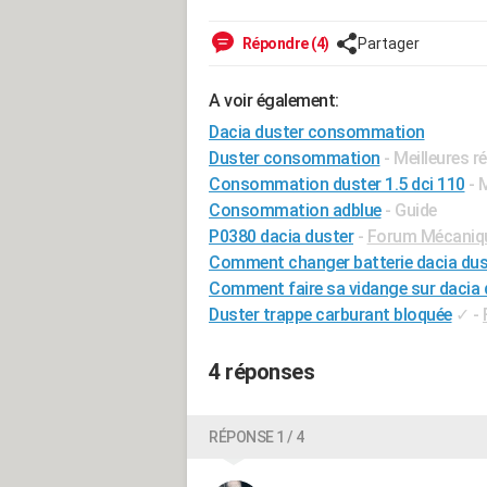
Répondre (4)
Partager
A voir également:
Dacia duster consommation
Duster consommation
- Meilleures 
Consommation duster 1.5 dci 110
- 
Consommation adblue
- Guide
P0380 dacia duster
-
Forum Mécanique
Comment changer batterie dacia dus
Comment faire sa vidange sur dacia 
Duster trappe carburant bloquée
✓
-
4 réponses
RÉPONSE 1 / 4