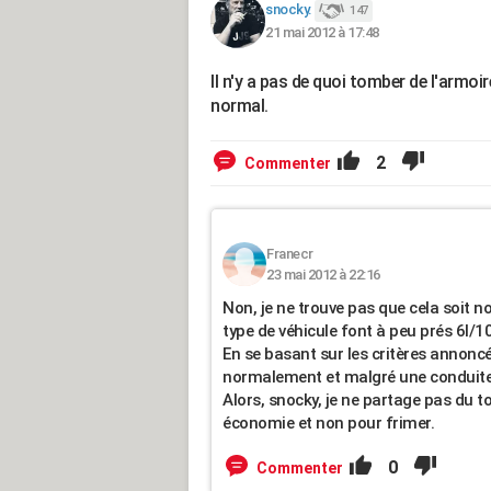
snocky.
147
21 mai 2012 à 17:48
Il n'y a pas de quoi tomber de l'armo
normal.
2
Commenter
Franecr
23 mai 2012 à 22:16
Non, je ne trouve pas que cela soit 
type de véhicule font à peu prés 6l/10
En se basant sur les critères annoncés
normalement et malgré une conduite e
Alors, snocky, je ne partage pas du to
économie et non pour frimer.
0
Commenter