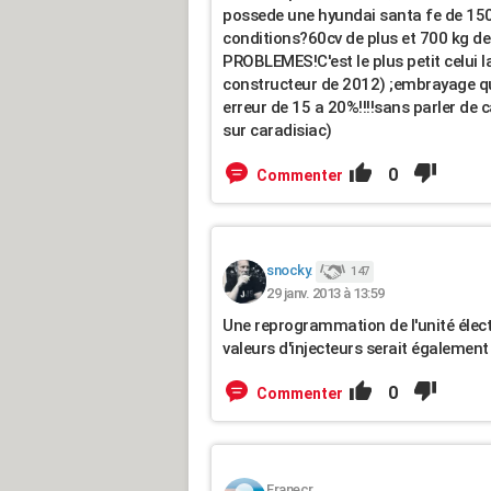
possede une hyundai santa fe de 1
conditions?60cv de plus et 700 kg d
PROBLEMES!C'est le plus petit celui l
constructeur de 2012) ;embrayage q
erreur de 15 a 20%!!!!sans parler de ca
sur caradisiac)
0
Commenter
snocky.
147
29 janv. 2013 à 13:59
Une reprogrammation de l'unité élect
valeurs d'injecteurs serait également
0
Commenter
Franecr