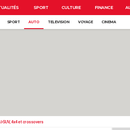
TUALITÉS
SPORT
CULTURE
FINANCE
A
SPORT
AUTO
TELEVISION
VOYAGE
CINEMA
s
SUV, 4x4 et crossovers