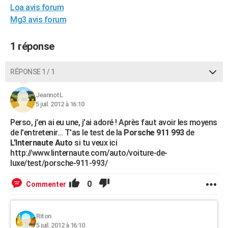
Loa avis forum
City break
Voyage de noces
Climat
Destinations
Voyage nature
Forum
+
PHOTO
Mg3 avis forum
GUIDES D'ACHAT
1 réponse
BONS PLANS
RÉPONSE 1 / 1
CARTE DE VOEUX
Carte Bonne année
Carte Pâques
Carte de Noël
Carte Saint-Valentin
Carte d'anniversaire
DICTIONNAIRE
JeannotL
5 juil. 2012 à 16:10
Biographies
Expressions
Dictionnaire
Citations
Proverbes
PROGRAMME TV
Perso, j'en ai eu une, j'ai adoré ! Après faut avoir les moyens
de l'entretenir... T'as le test de la
Porsche 911 993
de
COPAINS D'AVANT
L'Internaute Auto
si tu veux ici
http://www.linternaute.com/auto/voiture-de-
Se connecter
Collèges
Universités
Service militaire
S'inscrire
Lycées
Primaires
Entreprises
Avis de recherche
AVIS DE DÉCÈS
luxe/test/porsche-911-993/
FORUM
0
Commenter
Lifestyle
Sport
Television
Cinema
Bricolage
Culture
Auto
Voyage
Riton
5 juil. 2012 à 16:10