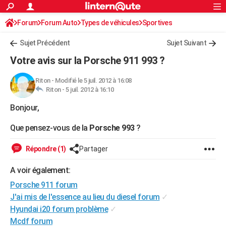
ACTUALITÉS
Forum
Forum Auto
Types de véhicules
Connexion
S'inscrire
Sportives
Rechercher
Société
Education
Villes
Politique
Faits Divers
Monde
+
SPORT
Sujet Précédent
Sujet Suivant
Football
Cyclisme
Forum
Coupe du monde 2026
Tennis
Rugby
CULTURE
Votre avis sur la Porsche 911 993 ?
TNT
Cinéma
Musique
Programme TV
Streaming
Sorties cinéma
+
FINANCE
Riton
-
Modifié le 5 juil. 2012 à 16:08
Riton -
5 juil. 2012 à 16:10
Impôts
Immobilier
Banque
Crédit
Retraite
Epargne
Risques naturels par ville
Assurance
AUTO
Bonjour,
Réserver un essai
Berlines
Forum auto
Essais
Citadines
SUV
+
HIGH-TECH
Que pensez-vous de la
Porsche 993
?
Meilleur smartphone
Ordinateurs
Guide high-tech
Mobiles
Internet
Jeux vidéo
+
BRICOLAGE
Répondre (1)
Partager
Aménagement intérieur
Cuisine
Jardinage
+
Forum
Extérieur
Salle de bains
Rangement
WEEK-END
A voir également:
Escapades
Expositions
Week-end nature
Guides de France
Patrimoine
Musées
+
LIFESTYLE
Porsche 911 forum
Bien-être
Mode
+
Art de vivre
Loisirs
Modes de vie
J'ai mis de l'essence au lieu du diesel forum
✓
SANTE
Hyundai i20 forum problème
✓
Guide de la santé
Médicaments
+
Alimentation
Maladies
Sommeil
VOYAGE
Mcdf forum