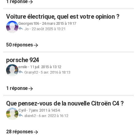
1 réponse
Voiture électrique, quel est votre opinion ?
Georges106
-
24 mars 2015 à 19:17
Jo
-
22 août 2025 à 13:21
50 réponses
porsche 924
emile
-
11 juil. 2015 à 13:12
Grany02
-
5 avr. 2016 à 18:13
1 réponse
Que pensez-vous de la nouvelle Citroën C4 ?
Cyril
-
7 janv. 2011 à 14:54
alain62
-
6 avr. 2022 à 16:12
28 réponses