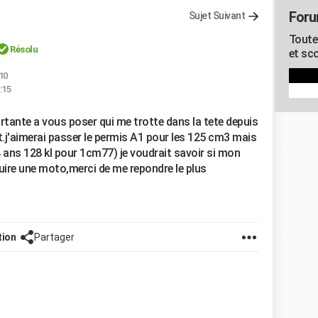
Foru
Sujet Suivant
Toute
Résolu
et sco
10
:15
rtante a vous poser qui me trotte dans la tete depuis
t.j'aimerai passer le permis A1 pour les 125 cm3 mais
24 ans 128 kl pour 1cm77) je voudrait savoir si mon
ire une moto,merci de me repondre le plus
tion
Partager