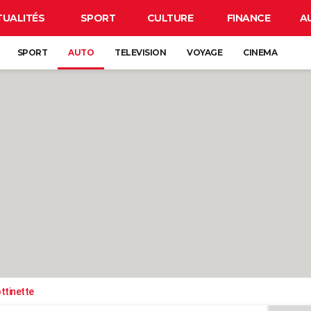
TUALITÉS
SPORT
CULTURE
FINANCE
A
SPORT
AUTO
TELEVISION
VOYAGE
CINEMA
ttinette