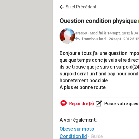
Sujet Précédent
Question condition physique
ares69
-
Modifié le 14 sept. 2012 à 04:
franchouillard -
24 sept. 2012 à 12
Bonjour a tous j'ai une question impo
quelque temps donc je vais etre direc
ils se trouve que je suis en surpoid(
surpoid serat un handicap pour condu
honnetement possible.
A plus et bonne route.
Répondre (5)
Posez votre ques
A voir également:
Obese sur moto
Condition lld
- Guide