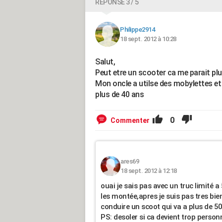
RÉPONSE 3 / 5
Philippe2914
18 sept. 2012 à 10:28
Salut,
Peut etre un scooter ca me parait plu
Mon oncle a utilse des mobylettes et
plus de 40 ans
0
Commenter
ares69
18 sept. 2012 à 12:18
ouai je sais pas avec un truc limité 
les montée,apres je suis pas tres bie
conduire un scoot qui va a plus de 50,j
PS: desoler si ca devient trop personn