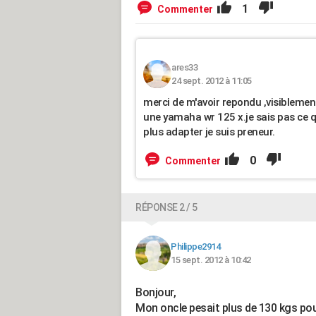
1
Commenter
ares33
24 sept. 2012 à 11:05
merci de m'avoir repondu ,visiblemen
une yamaha wr 125 x.je sais pas ce qu
plus adapter je suis preneur.
0
Commenter
RÉPONSE 2 / 5
Philippe2914
15 sept. 2012 à 10:42
Bonjour,
Mon oncle pesait plus de 130 kgs pou