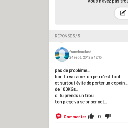
Vous n’avez pas tro
RÉPONSE 5 / 5
franchouillard
24 sept. 2012 à 12:15
pas de probléme...
bon tu va ramer un peu c'est tout...
et surtout évite de porter un copain...
de 100KGs..
si tu prends un trou...
ton piege va se briser net...
0
Commenter