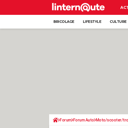
AC
BRICOLAGE
LIFESTYLE
CULTURE
Forum
Forum Auto
Moto/scooter/tro