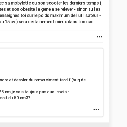
vec sa mobylette ou son scooter les derniers temps (
tes et son obesite l a gene a se relever - sinon tu l as
 renseignes toi sur le poids maximum de l utilisateur -
u 15 cv ) sera certainement mieux dans ton cas ...
ondre et desoler du remerciment tardif (bug de
25 cm,je sais toujour pas quoi choisir.
fesait du 50 cm3?