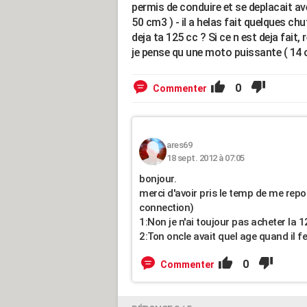
permis de conduire et se deplacait a
50 cm3 ) - il a helas fait quelques chu
deja ta 125 cc ? Si ce n est deja fait,
je pense qu une moto puissante ( 14 o
0
Commenter
ares69
18 sept. 2012 à 07:05
bonjour.
merci d'avoir pris le temp de me rep
connection)
1:Non je n'ai toujour pas acheter la 1
2:Ton oncle avait quel age quand il 
0
Commenter