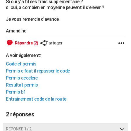
Si oui y'a til des frais supplémentaire ?
City break
Voyage de noces
Climat
Destinations
Voyage nature
Forum
+
si oui, a combien en moyenne peuvent il s'elever ?
PHOTO
Je vous remercie d'avance
GUIDES D'ACHAT
Amandine
BONS PLANS
CARTE DE VOEUX
Répondre (2)
Partager
Carte Bonne année
Carte Pâques
Carte de Noël
Carte Saint-Valentin
Carte d'anniversaire
DICTIONNAIRE
A voir également:
Code et permis
Biographies
Expressions
Dictionnaire
Citations
Proverbes
PROGRAMME TV
Permis e faut il repasser le code
Permis accelere
COPAINS D'AVANT
Resultat permis
Se connecter
Collèges
Universités
Service militaire
S'inscrire
Lycées
Primaires
Entreprises
Avis de recherche
AVIS DE DÉCÈS
Permis b1
Entrainement code de la route
FORUM
Lifestyle
Sport
Television
Cinema
Bricolage
Culture
Auto
Voyage
2 réponses
RÉPONSE 1 / 2