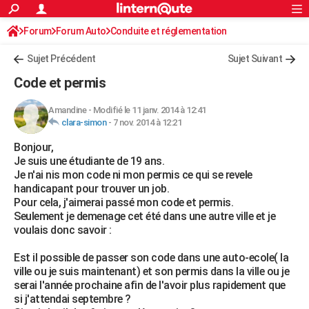
ACTUALITÉS
Forum
Forum Auto
Conduite et réglementation
Connexion
S'inscrire
Rechercher
Société
Education
Villes
Politique
Faits Divers
Monde
+
SPORT
Sujet Précédent
Sujet Suivant
Football
Cyclisme
Forum
Coupe du monde 2026
Tennis
Rugby
CULTURE
Code et permis
TNT
Cinéma
Musique
Programme TV
Streaming
Sorties cinéma
+
FINANCE
Amandine
-
Modifié le 11 janv. 2014 à 12:41
clara-simon
-
7 nov. 2014 à 12:21
Impôts
Immobilier
Banque
Crédit
Retraite
Epargne
Risques naturels par ville
Assurance
AUTO
Bonjour,
Réserver un essai
Berlines
Forum auto
Essais
Citadines
SUV
+
HIGH-TECH
Je suis une étudiante de 19 ans.
Je n'ai nis mon code ni mon permis ce qui se revele
Meilleur smartphone
Ordinateurs
Guide high-tech
Mobiles
Internet
Jeux vidéo
+
BRICOLAGE
handicapant pour trouver un job.
Pour cela, j'aimerai passé mon code et permis.
Aménagement intérieur
Cuisine
Jardinage
+
Forum
Extérieur
Salle de bains
Rangement
WEEK-END
Seulement je demenage cet été dans une autre ville et je
voulais donc savoir :
Escapades
Expositions
Week-end nature
Guides de France
Patrimoine
Musées
+
LIFESTYLE
Est il possible de passer son code dans une auto-ecole( la
Bien-être
Mode
+
Art de vivre
Loisirs
Modes de vie
SANTE
ville ou je suis maintenant) et son permis dans la ville ou je
serai l'année prochaine afin de l'avoir plus rapidement que
Guide de la santé
Médicaments
+
Alimentation
Maladies
Sommeil
VOYAGE
si j'attendai septembre ?