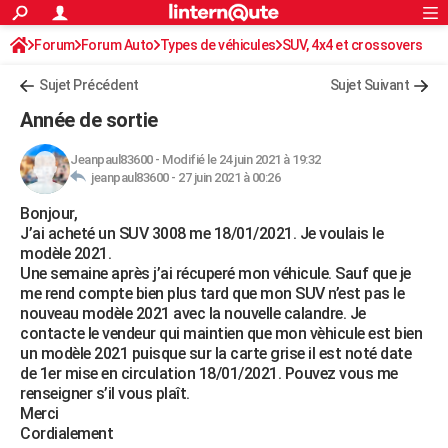
ACTUALITÉS
Forum
Forum Auto
Types de véhicules
Connexion
S'inscrire
SUV, 4x4 et crossovers
Rechercher
Société
Education
Villes
Politique
Faits Divers
Monde
+
SPORT
Sujet Précédent
Sujet Suivant
Football
Cyclisme
Forum
Coupe du monde 2026
Tennis
Rugby
CULTURE
Année de sortie
TNT
Cinéma
Musique
Programme TV
Streaming
Sorties cinéma
+
FINANCE
Jeanpaul83600
-
Modifié le 24 juin 2021 à 19:32
jeanpaul83600 -
27 juin 2021 à 00:26
Impôts
Immobilier
Banque
Crédit
Retraite
Epargne
Risques naturels par ville
Assurance
AUTO
Bonjour,
Réserver un essai
Berlines
Forum auto
Essais
Citadines
SUV
+
HIGH-TECH
J’ai acheté un SUV 3008 me 18/01/2021. Je voulais le
modèle 2021.
Meilleur smartphone
Ordinateurs
Guide high-tech
Mobiles
Internet
Jeux vidéo
+
BRICOLAGE
Une semaine après j’ai récuperé mon véhicule. Sauf que je
me rend compte bien plus tard que mon SUV n’est pas le
Aménagement intérieur
Cuisine
Jardinage
+
Forum
Extérieur
Salle de bains
Rangement
WEEK-END
nouveau modèle 2021 avec la nouvelle calandre. Je
contacte le vendeur qui maintien que mon vèhicule est bien
Escapades
Expositions
Week-end nature
Guides de France
Patrimoine
Musées
+
LIFESTYLE
un modèle 2021 puisque sur la carte grise il est noté date
de 1er mise en circulation 18/01/2021. Pouvez vous me
Bien-être
Mode
+
Art de vivre
Loisirs
Modes de vie
SANTE
renseigner s’il vous plaît.
Merci
Guide de la santé
Médicaments
+
Alimentation
Maladies
Sommeil
VOYAGE
Cordialement