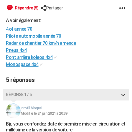
City break
Voyage de noces
Climat
Destinations
Voyage nature
Forum
+
PHOTO
Répondre (5)
Partager
GUIDES D'ACHAT
A voir également:
4x4 annee 70
BONS PLANS
Pilote automobile année 70
CARTE DE VOEUX
Radar de chantier 70 km/h amende
Pneus 4x4
Carte Bonne année
Carte Pâques
Carte de Noël
Carte Saint-Valentin
Carte d'anniversaire
DICTIONNAIRE
Pont arrière koleos 4x4
✓
Monospace 4x4
✓
Biographies
Expressions
Dictionnaire
Citations
Proverbes
PROGRAMME TV
COPAINS D'AVANT
5 réponses
Se connecter
Collèges
Universités
Service militaire
S'inscrire
Lycées
Primaires
Entreprises
Avis de recherche
AVIS DE DÉCÈS
RÉPONSE 1 / 5
FORUM
Profil bloqué
Lifestyle
Sport
Television
Cinema
Bricolage
Culture
Auto
Voyage
Modifié le 24 juin 2021 à 20:39
Bjr, vous confondez date de première mise en circulation et
millésime de la version de voiture