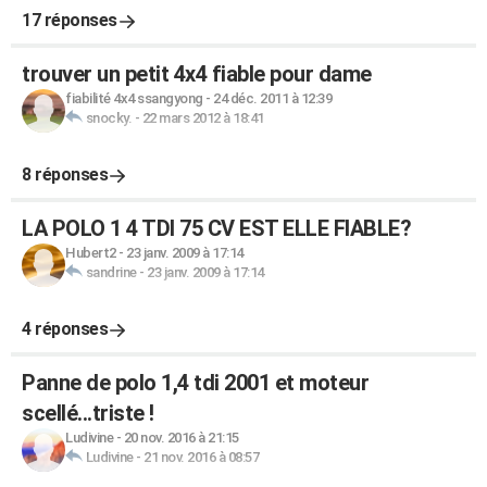
17 réponses
trouver un petit 4x4 fiable pour dame
fiabilité 4x4 ssangyong
-
24 déc. 2011 à 12:39
snocky.
-
22 mars 2012 à 18:41
8 réponses
LA POLO 1 4 TDI 75 CV EST ELLE FIABLE?
Hubert2
-
23 janv. 2009 à 17:14
sandrine
-
23 janv. 2009 à 17:14
4 réponses
Panne de polo 1,4 tdi 2001 et moteur
scellé...triste !
Ludivine
-
20 nov. 2016 à 21:15
Ludivine
-
21 nov. 2016 à 08:57