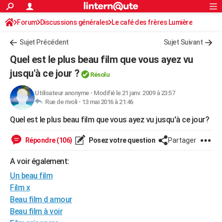
ACTUALITÉS
Forum
Discussions générales
Connexion
S'inscrire
Le café des frères Lumière
Rechercher
Société
Education
Villes
Politique
Faits Divers
Monde
+
SPORT
Sujet Précédent
Sujet Suivant
Football
Cyclisme
Forum
Coupe du monde 2026
Tennis
Rugby
CULTURE
Quel est le plus beau film que vous ayez vu
TNT
Cinéma
Musique
Programme TV
Streaming
Sorties cinéma
+
jusqu'à ce jour ?
FINANCE
Résolu
Impôts
Immobilier
Banque
Crédit
Retraite
Epargne
Risques naturels par ville
Assurance
AUTO
Utilisateur anonyme
-
Modifié le 21 janv. 2009 à 23:57
Rue de rivoli -
13 mai 2016 à 21:46
Réserver un essai
Berlines
Forum auto
Essais
Citadines
SUV
+
HIGH-TECH
Quel est le plus beau film que vous ayez vu jusqu'à ce jour?
Meilleur smartphone
Ordinateurs
Guide high-tech
Mobiles
Internet
Jeux vidéo
+
BRICOLAGE
Répondre (106)
Posez votre question
Partager
Aménagement intérieur
Cuisine
Jardinage
+
Forum
Extérieur
Salle de bains
Rangement
WEEK-END
A voir également:
Escapades
Expositions
Week-end nature
Guides de France
Patrimoine
Musées
+
LIFESTYLE
Un beau film
Film x
Bien-être
Mode
+
Art de vivre
Loisirs
Modes de vie
SANTE
Beau film d amour
Beau film à voir
Guide de la santé
Médicaments
+
Alimentation
Maladies
Sommeil
VOYAGE