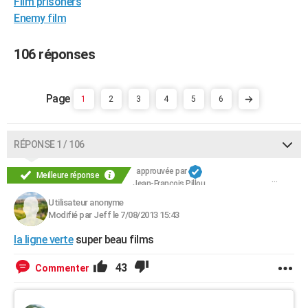
Film prisoners
City break
Voyage de noces
Climat
Destinations
Voyage nature
Forum
+
PHOTO
Enemy film
GUIDES D'ACHAT
106 réponses
BONS PLANS
CARTE DE VOEUX
1
2
3
4
5
6
Carte Bonne année
Carte Pâques
Carte de Noël
Carte Saint-Valentin
Carte d'anniversaire
DICTIONNAIRE
RÉPONSE 1 / 106
Biographies
Expressions
Dictionnaire
Citations
Proverbes
PROGRAMME TV
approuvée par
Meilleure réponse
COPAINS D'AVANT
Jean-François Pillou
Utilisateur anonyme
Se connecter
Collèges
Universités
Service militaire
S'inscrire
Lycées
Primaires
Entreprises
Avis de recherche
AVIS DE DÉCÈS
Modifié par Jeff le 7/08/2013 15:43
la ligne verte
super beau films
FORUM
Lifestyle
Sport
Television
Cinema
Bricolage
Culture
Auto
Voyage
43
Commenter