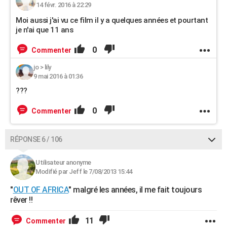
14 févr. 2016 à 22:29
Moi aussi j'ai vu ce film il y a quelques années et pourtant
je n'ai que 11 ans
0
Commenter
jo
>
lily
9 mai 2016 à 01:36
???
0
Commenter
RÉPONSE 6 / 106
Utilisateur anonyme
Modifié par Jeff le 7/08/2013 15:44
"
OUT OF AFRICA
" malgré les années, il me fait toujours
rêver !!
11
Commenter