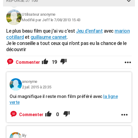
RÉPONSE 5 / 106
Utilisateur anonyme
Modifié par Jeff le 7/08/2013 15:43
Le plus beau film que j'ai vu c'est
Jeu d'enfant
avec
marion
cotillard
et
guillaume cannet
.
Je le conseille a tout ceux qui n'ont pas eu la chance de le
découvrir
19
Commenter
anonyme
2 juil. 2015 à 23:35
Oui magnifique il reste mon film préféré avec
la ligne
verte
0
Commenter
lily