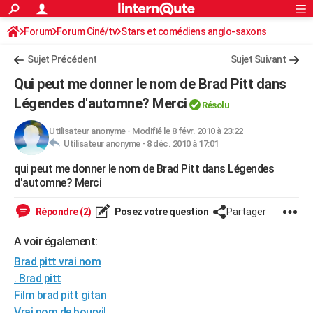
ACTUALITÉS
Forum
Forum Ciné/tv
Stars et comédiens anglo-saxons
Connexion
S'inscrire
Rechercher
Société
Education
Villes
Politique
Faits Divers
Monde
+
SPORT
Sujet Précédent
Sujet Suivant
Football
Cyclisme
Forum
Coupe du monde 2026
Tennis
Rugby
CULTURE
Qui peut me donner le nom de Brad Pitt dans
TNT
Cinéma
Musique
Programme TV
Streaming
Sorties cinéma
+
Légendes d'automne? Merci
FINANCE
Résolu
Impôts
Immobilier
Banque
Crédit
Retraite
Epargne
Risques naturels par ville
Assurance
AUTO
Utilisateur anonyme
-
Modifié le 8 févr. 2010 à 23:22
Utilisateur anonyme -
8 déc. 2010 à 17:01
Réserver un essai
Berlines
Forum auto
Essais
Citadines
SUV
+
HIGH-TECH
qui peut me donner le nom de Brad Pitt dans Légendes
d'automne? Merci
Meilleur smartphone
Ordinateurs
Guide high-tech
Mobiles
Internet
Jeux vidéo
+
BRICOLAGE
Répondre (2)
Posez votre question
Partager
Aménagement intérieur
Cuisine
Jardinage
+
Forum
Extérieur
Salle de bains
Rangement
WEEK-END
A voir également:
Escapades
Expositions
Week-end nature
Guides de France
Patrimoine
Musées
+
LIFESTYLE
Brad pitt vrai nom
Bien-être
Mode
+
Art de vivre
Loisirs
Modes de vie
SANTE
. Brad pitt
Film brad pitt gitan
Guide de la santé
Médicaments
+
Alimentation
Maladies
Sommeil
VOYAGE
Vrai nom de bourvil