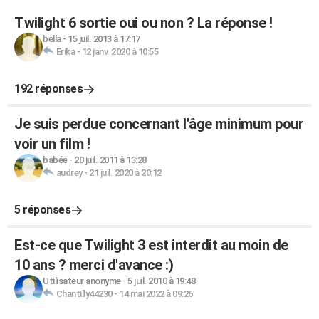
Twilight 6 sortie oui ou non ? La réponse !
bella
-
15 juil. 2013 à 17:17
Erika
-
12 janv. 2020 à 10:55
192 réponses
Je suis perdue concernant l'âge minimum pour
voir un film !
babée
-
20 juil. 2011 à 13:28
audrey
-
21 juil. 2020 à 20:12
5 réponses
Est-ce que Twilight 3 est interdit au moin de
10 ans ? merci d'avance :)
Utilisateur anonyme
-
5 juil. 2010 à 19:48
Chantilly44230
-
14 mai 2022 à 09:26