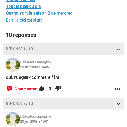
City break
Voyage de noces
Climat
Destinations
Voyage nature
Forum
+
Tout le bleu du ciel
PHOTO
Quand sort la saison 2 de mercredi
GUIDES D'ACHAT
Et si le ciel existait
BONS PLANS
10 réponses
CARTE DE VOEUX
RÉPONSE 1 / 10
Carte Bonne année
Carte Pâques
Carte de Noël
Carte Saint-Valentin
Carte d'anniversaire
DICTIONNAIRE
Utilisateur anonyme
Biographies
Expressions
Dictionnaire
Citations
Proverbes
PROGRAMME TV
29 juin 2008 à 14:45
COPAINS D'AVANT
oui, nuageux comme le film
Se connecter
Collèges
Universités
Service militaire
S'inscrire
Lycées
Primaires
Entreprises
Avis de recherche
AVIS DE DÉCÈS
0
Commenter
FORUM
RÉPONSE 2 / 10
Lifestyle
Sport
Television
Cinema
Bricolage
Culture
Auto
Voyage
Utilisateur anonyme
20 juil. 2008 à 19:01