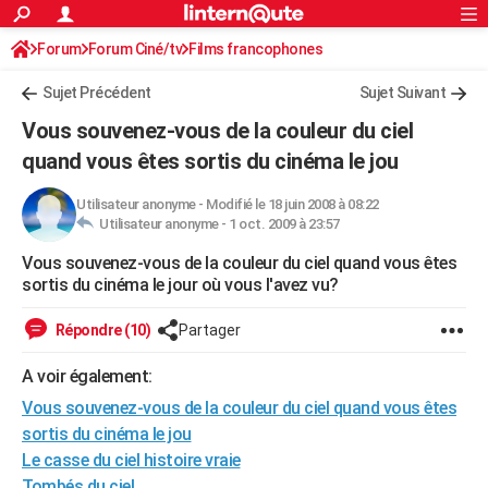
ACTUALITÉS
Forum
Forum Ciné/tv
Films francophones
Connexion
S'inscrire
Rechercher
Société
Education
Villes
Politique
Faits Divers
Monde
+
SPORT
Sujet Précédent
Sujet Suivant
Football
Cyclisme
Forum
Coupe du monde 2026
Tennis
Rugby
CULTURE
Vous souvenez-vous de la couleur du ciel
TNT
Cinéma
Musique
Programme TV
Streaming
Sorties cinéma
+
quand vous êtes sortis du cinéma le jou
FINANCE
Impôts
Immobilier
Banque
Crédit
Retraite
Epargne
Risques naturels par ville
Assurance
AUTO
Utilisateur anonyme
-
Modifié le 18 juin 2008 à 08:22
Utilisateur anonyme -
1 oct. 2009 à 23:57
Réserver un essai
Berlines
Forum auto
Essais
Citadines
SUV
+
HIGH-TECH
Vous souvenez-vous de la couleur du ciel quand vous êtes
sortis du cinéma le jour où vous l'avez vu?
Meilleur smartphone
Ordinateurs
Guide high-tech
Mobiles
Internet
Jeux vidéo
+
BRICOLAGE
Répondre (10)
Partager
Aménagement intérieur
Cuisine
Jardinage
+
Forum
Extérieur
Salle de bains
Rangement
WEEK-END
A voir également:
Escapades
Expositions
Week-end nature
Guides de France
Patrimoine
Musées
+
LIFESTYLE
Vous souvenez-vous de la couleur du ciel quand vous êtes
Bien-être
Mode
+
Art de vivre
Loisirs
Modes de vie
SANTE
sortis du cinéma le jou
Le casse du ciel histoire vraie
Guide de la santé
Médicaments
+
Alimentation
Maladies
Sommeil
VOYAGE
Tombés du ciel