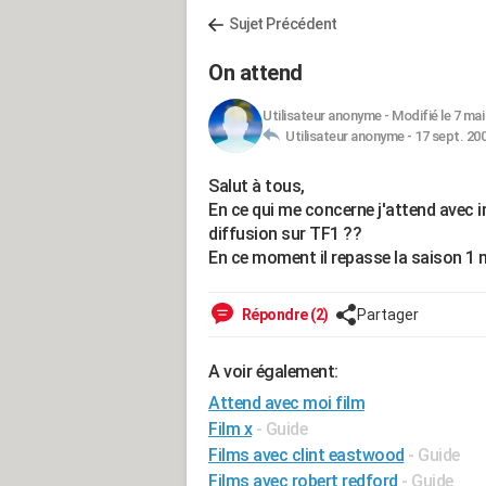
Sujet Précédent
On attend
Utilisateur anonyme
-
Modifié le 7 mai
Utilisateur anonyme -
17 sept. 200
Salut à tous,
En ce qui me concerne j'attend avec 
diffusion sur TF1 ??
En ce moment il repasse la saison 1 ma
Répondre (2)
Partager
A voir également:
Attend avec moi film
Film x
- Guide
Films avec clint eastwood
- Guide
Films avec robert redford
- Guide