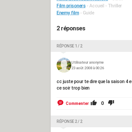
Film prisoners
- Accueil - Thriller
Enemy film
- Guide
2 réponses
RÉPONSE 1 / 2
Utilisateur anonyme
23 août 2008 à 00:26
cc juste pour te dire que la saison 4 es
ce soir trop bien
0
Commenter
RÉPONSE 2 / 2