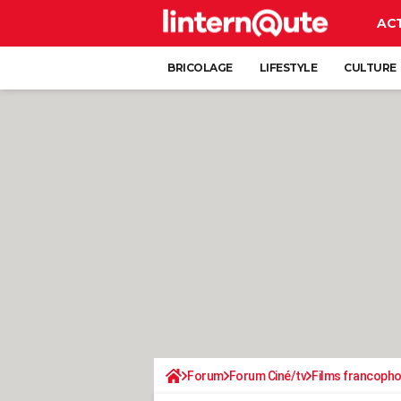
AC
BRICOLAGE
LIFESTYLE
CULTURE
Forum
Forum Ciné/tv
Films francoph