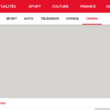
TUALITÉS
SPORT
CULTURE
FINANCE
A
SPORT
AUTO
TELEVISION
VOYAGE
CINEMA
ones