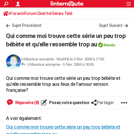
ACTUALITÉS
Forum
Forum Ciné/tv
Séries Télé
Connexion
S'inscrire
Rechercher
Société
Education
Villes
Politique
Faits Divers
Monde
+
SPORT
Sujet Précédent
Sujet Suivant
Football
Cyclisme
Forum
Coupe du monde 2026
Tennis
Rugby
CULTURE
Qui comme moi trouve cette série un peu trop
TNT
Cinéma
Musique
Programme TV
Streaming
Sorties cinéma
+
bébète et qu'elle ressemble trop au
FINANCE
Résolu
Impôts
Immobilier
Banque
Crédit
Retraite
Epargne
Risques naturels par ville
Assurance
AUTO
Utilisateur anonyme
-
Modifié le 2 févr. 2009 à 17:50
Utilisateur anonyme -
5 févr. 2009 à 18:00
Réserver un essai
Berlines
Forum auto
Essais
Citadines
SUV
+
HIGH-TECH
Qui comme moi trouve cette série un peu trop bébète et
Meilleur smartphone
Ordinateurs
Guide high-tech
Mobiles
Internet
Jeux vidéo
+
BRICOLAGE
qu'elle ressemble trop aux feux de l'amour version
française?
Aménagement intérieur
Cuisine
Jardinage
+
Forum
Extérieur
Salle de bains
Rangement
WEEK-END
Répondre (8)
Posez votre question
Partager
Escapades
Expositions
Week-end nature
Guides de France
Patrimoine
Musées
+
LIFESTYLE
Bien-être
Mode
+
Art de vivre
Loisirs
Modes de vie
SANTE
A voir également:
Qui comme moi trouve cette série un peu trop bébète et
Guide de la santé
Médicaments
+
Alimentation
Maladies
Sommeil
VOYAGE