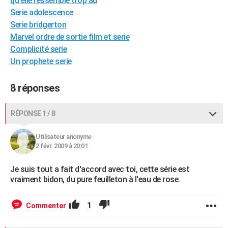
qu'elle ressemble trop au
City break
Voyage de noces
Climat
Destinations
Voyage nature
Forum
+
Serie adolescence
PHOTO
Serie bridgerton
GUIDES D'ACHAT
Marvel ordre de sortie film et serie
Complicité serie
BONS PLANS
Un prophete serie
CARTE DE VOEUX
8 réponses
Carte Bonne année
Carte Pâques
Carte de Noël
Carte Saint-Valentin
Carte d'anniversaire
DICTIONNAIRE
Biographies
Expressions
Dictionnaire
Citations
Proverbes
RÉPONSE 1 / 8
PROGRAMME TV
COPAINS D'AVANT
Utilisateur anonyme
2 févr. 2009 à 20:01
Se connecter
Collèges
Universités
Service militaire
S'inscrire
Lycées
Primaires
Entreprises
Avis de recherche
AVIS DE DÉCÈS
Je suis tout a fait d'accord avec toi, cette série est
FORUM
vraiment bidon, du pure feuilleton à l'eau de rose.
Lifestyle
Sport
Television
Cinema
Bricolage
Culture
Auto
Voyage
1
Commenter