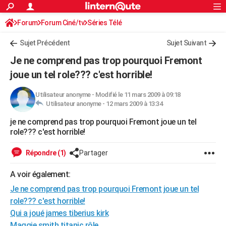
ACTUALITÉS
Forum
Forum Ciné/tv
Séries Télé
Connexion
S'inscrire
Rechercher
Société
Education
Villes
Politique
Faits Divers
Monde
+
SPORT
Sujet Précédent
Sujet Suivant
Football
Cyclisme
Forum
Coupe du monde 2026
Tennis
Rugby
CULTURE
Je ne comprend pas trop pourquoi Fremont
TNT
Cinéma
Musique
Programme TV
Streaming
Sorties cinéma
+
joue un tel role??? c'est horrible!
FINANCE
Impôts
Immobilier
Banque
Crédit
Retraite
Epargne
Risques naturels par ville
Assurance
AUTO
Utilisateur anonyme
-
Modifié le 11 mars 2009 à 09:18
Utilisateur anonyme -
12 mars 2009 à 13:34
Réserver un essai
Berlines
Forum auto
Essais
Citadines
SUV
+
HIGH-TECH
je ne comprend pas trop pourquoi Fremont joue un tel
role??? c'est horrible!
Meilleur smartphone
Ordinateurs
Guide high-tech
Mobiles
Internet
Jeux vidéo
+
BRICOLAGE
Répondre (1)
Partager
Aménagement intérieur
Cuisine
Jardinage
+
Forum
Extérieur
Salle de bains
Rangement
WEEK-END
A voir également:
Escapades
Expositions
Week-end nature
Guides de France
Patrimoine
Musées
+
LIFESTYLE
Je ne comprend pas trop pourquoi Fremont joue un tel
Bien-être
Mode
+
Art de vivre
Loisirs
Modes de vie
SANTE
role??? c'est horrible!
Qui a joué james tiberius kirk
Guide de la santé
Médicaments
+
Alimentation
Maladies
Sommeil
VOYAGE
Maggie smith titanic rôle