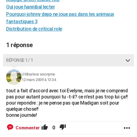
City break
Voyage de noces
Climat
Destinations
Voyage nature
Forum
+
Qui joue hannibal lecter
PHOTO
Pourquoi johnny depp ne joue pas dans les animaux
GUIDES D'ACHAT
fantastiques 3
Distribution de critical role
BONS PLANS
1 réponse
CARTE DE VOEUX
Carte Bonne année
Carte Pâques
Carte de Noël
Carte Saint-Valentin
Carte d'anniversaire
DICTIONNAIRE
RÉPONSE 1 / 1
Biographies
Expressions
Dictionnaire
Citations
Proverbes
PROGRAMME TV
Utilisateur anonyme
12 mars 2009 à 13:34
COPAINS D'AVANT
tout a fait d'accord avec toi Evelyne, mais je ne comprend
Se connecter
Collèges
Universités
Service militaire
S'inscrire
Lycées
Primaires
Entreprises
Avis de recherche
AVIS DE DÉCÈS
pas pour autant pourquoi tu -t-il? ce n'est pas trop lui ça!!
pour repondre : je ne pense pas que Madigan soit pour
FORUM
quelque chose!!
bonne journée!
Lifestyle
Sport
Television
Cinema
Bricolage
Culture
Auto
Voyage
0
Commenter