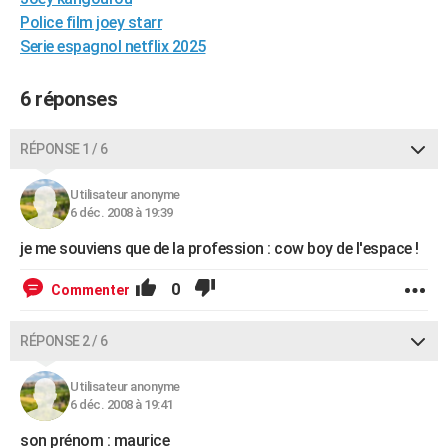
City break
Voyage de noces
Climat
Destinations
Voyage nature
Forum
+
Police film joey starr
PHOTO
Serie espagnol netflix 2025
GUIDES D'ACHAT
6 réponses
BONS PLANS
CARTE DE VOEUX
RÉPONSE 1 / 6
Carte Bonne année
Carte Pâques
Carte de Noël
Carte Saint-Valentin
Carte d'anniversaire
DICTIONNAIRE
Utilisateur anonyme
6 déc. 2008 à 19:39
Biographies
Expressions
Dictionnaire
Citations
Proverbes
PROGRAMME TV
je me souviens que de la profession : cow boy de l'espace !
COPAINS D'AVANT
0
Commenter
Se connecter
Collèges
Universités
Service militaire
S'inscrire
Lycées
Primaires
Entreprises
Avis de recherche
AVIS DE DÉCÈS
RÉPONSE 2 / 6
FORUM
Lifestyle
Sport
Television
Cinema
Bricolage
Culture
Auto
Voyage
Utilisateur anonyme
6 déc. 2008 à 19:41
son prénom : maurice