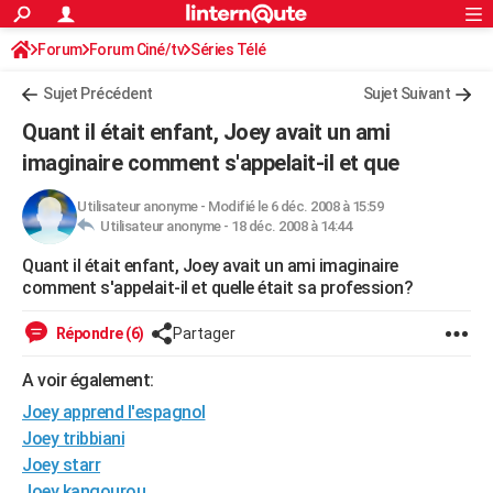
ACTUALITÉS
Forum
Forum Ciné/tv
Séries Télé
Connexion
S'inscrire
Rechercher
Société
Education
Villes
Politique
Faits Divers
Monde
+
SPORT
Sujet Précédent
Sujet Suivant
Football
Cyclisme
Forum
Coupe du monde 2026
Tennis
Rugby
CULTURE
Quant il était enfant, Joey avait un ami
TNT
Cinéma
Musique
Programme TV
Streaming
Sorties cinéma
+
imaginaire comment s'appelait-il et que
FINANCE
Impôts
Immobilier
Banque
Crédit
Retraite
Epargne
Risques naturels par ville
Assurance
AUTO
Utilisateur anonyme
-
Modifié le 6 déc. 2008 à 15:59
Utilisateur anonyme -
18 déc. 2008 à 14:44
Réserver un essai
Berlines
Forum auto
Essais
Citadines
SUV
+
HIGH-TECH
Quant il était enfant, Joey avait un ami imaginaire
comment s'appelait-il et quelle était sa profession?
Meilleur smartphone
Ordinateurs
Guide high-tech
Mobiles
Internet
Jeux vidéo
+
BRICOLAGE
Répondre (6)
Partager
Aménagement intérieur
Cuisine
Jardinage
+
Forum
Extérieur
Salle de bains
Rangement
WEEK-END
A voir également:
Escapades
Expositions
Week-end nature
Guides de France
Patrimoine
Musées
+
LIFESTYLE
Joey apprend l'espagnol
Bien-être
Mode
+
Art de vivre
Loisirs
Modes de vie
SANTE
Joey tribbiani
Joey starr
Guide de la santé
Médicaments
+
Alimentation
Maladies
Sommeil
VOYAGE
Joey kangourou