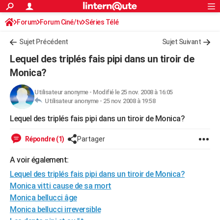
ACTUALITÉS
Forum
Forum Ciné/tv
Séries Télé
Connexion
S'inscrire
Rechercher
Société
Education
Villes
Politique
Faits Divers
Monde
+
SPORT
Sujet Précédent
Sujet Suivant
Football
Cyclisme
Forum
Coupe du monde 2026
Tennis
Rugby
CULTURE
Lequel des triplés fais pipi dans un tiroir de
TNT
Cinéma
Musique
Programme TV
Streaming
Sorties cinéma
+
Monica?
FINANCE
Impôts
Immobilier
Banque
Crédit
Retraite
Epargne
Risques naturels par ville
Assurance
AUTO
Utilisateur anonyme
-
Modifié le 25 nov. 2008 à 16:05
Utilisateur anonyme -
25 nov. 2008 à 19:58
Réserver un essai
Berlines
Forum auto
Essais
Citadines
SUV
+
HIGH-TECH
Lequel des triplés fais pipi dans un tiroir de Monica?
Meilleur smartphone
Ordinateurs
Guide high-tech
Mobiles
Internet
Jeux vidéo
+
BRICOLAGE
Répondre (1)
Partager
Aménagement intérieur
Cuisine
Jardinage
+
Forum
Extérieur
Salle de bains
Rangement
WEEK-END
A voir également:
Escapades
Expositions
Week-end nature
Guides de France
Patrimoine
Musées
+
LIFESTYLE
Lequel des triplés fais pipi dans un tiroir de Monica?
Monica vitti cause de sa mort
Bien-être
Mode
+
Art de vivre
Loisirs
Modes de vie
SANTE
Monica bellucci âge
Monica bellucci irreversible
Guide de la santé
Médicaments
+
Alimentation
Maladies
Sommeil
VOYAGE