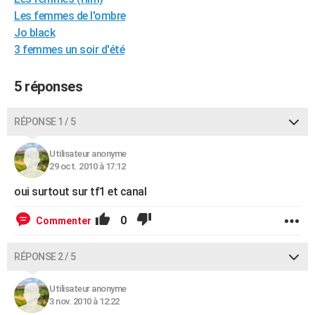
City break
Voyage de noces
Climat
Destinations
Voyage nature
Forum
+
Les femmes de l'ombre
PHOTO
Jo black
GUIDES D'ACHAT
3 femmes un soir d'été
BONS PLANS
5 réponses
CARTE DE VOEUX
RÉPONSE 1 / 5
Carte Bonne année
Carte Pâques
Carte de Noël
Carte Saint-Valentin
Carte d'anniversaire
DICTIONNAIRE
Utilisateur anonyme
Biographies
Expressions
Dictionnaire
Citations
Proverbes
PROGRAMME TV
29 oct. 2010 à 17:12
COPAINS D'AVANT
oui surtout sur tf1 et canal
Se connecter
Collèges
Universités
Service militaire
S'inscrire
Lycées
Primaires
Entreprises
Avis de recherche
AVIS DE DÉCÈS
0
Commenter
FORUM
RÉPONSE 2 / 5
Lifestyle
Sport
Television
Cinema
Bricolage
Culture
Auto
Voyage
Utilisateur anonyme
3 nov. 2010 à 12:22