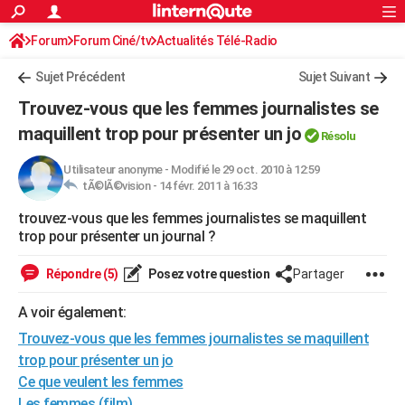
ACTUALITÉS
Forum
Forum Ciné/tv
Actualités Télé-Radio
Connexion
S'inscrire
Rechercher
Société
Education
Villes
Politique
Faits Divers
Monde
+
SPORT
Sujet Précédent
Sujet Suivant
Football
Cyclisme
Forum
Coupe du monde 2026
Tennis
Rugby
CULTURE
Trouvez-vous que les femmes journalistes se
TNT
Cinéma
Musique
Programme TV
Streaming
Sorties cinéma
+
maquillent trop pour présenter un jo
FINANCE
Résolu
Impôts
Immobilier
Banque
Crédit
Retraite
Epargne
Risques naturels par ville
Assurance
AUTO
Utilisateur anonyme
-
Modifié le 29 oct. 2010 à 12:59
tÃ©lÃ©vision -
14 févr. 2011 à 16:33
Réserver un essai
Berlines
Forum auto
Essais
Citadines
SUV
+
HIGH-TECH
trouvez-vous que les femmes journalistes se maquillent
trop pour présenter un journal ?
Meilleur smartphone
Ordinateurs
Guide high-tech
Mobiles
Internet
Jeux vidéo
+
BRICOLAGE
Répondre (5)
Posez votre question
Partager
Aménagement intérieur
Cuisine
Jardinage
+
Forum
Extérieur
Salle de bains
Rangement
WEEK-END
A voir également:
Escapades
Expositions
Week-end nature
Guides de France
Patrimoine
Musées
+
LIFESTYLE
Trouvez-vous que les femmes journalistes se maquillent
Bien-être
Mode
+
Art de vivre
Loisirs
Modes de vie
SANTE
trop pour présenter un jo
Ce que veulent les femmes
Guide de la santé
Médicaments
+
Alimentation
Maladies
Sommeil
VOYAGE
Les femmes (film)