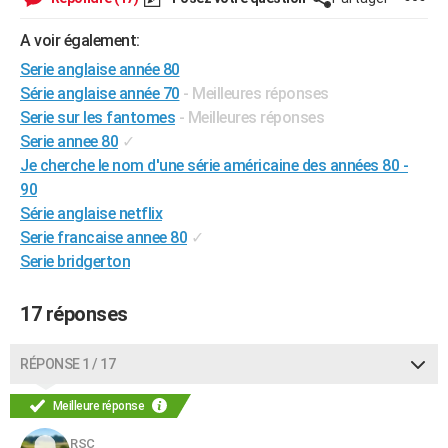
City break
Voyage de noces
Climat
Destinations
Voyage nature
Forum
+
PHOTO
A voir également:
GUIDES D'ACHAT
Serie anglaise année 80
Série anglaise année 70
- Meilleures réponses
BONS PLANS
Serie sur les fantomes
- Meilleures réponses
Serie annee 80
✓
CARTE DE VOEUX
Je cherche le nom d'une série américaine des années 80 -
Carte Bonne année
Carte Pâques
Carte de Noël
Carte Saint-Valentin
Carte d'anniversaire
DICTIONNAIRE
90
Série anglaise netflix
Biographies
Expressions
Dictionnaire
Citations
Proverbes
PROGRAMME TV
Serie francaise annee 80
✓
Serie bridgerton
COPAINS D'AVANT
Se connecter
Collèges
Universités
Service militaire
S'inscrire
Lycées
Primaires
Entreprises
Avis de recherche
AVIS DE DÉCÈS
17 réponses
FORUM
RÉPONSE 1 / 17
Lifestyle
Sport
Television
Cinema
Bricolage
Culture
Auto
Voyage
Meilleure réponse
RSC