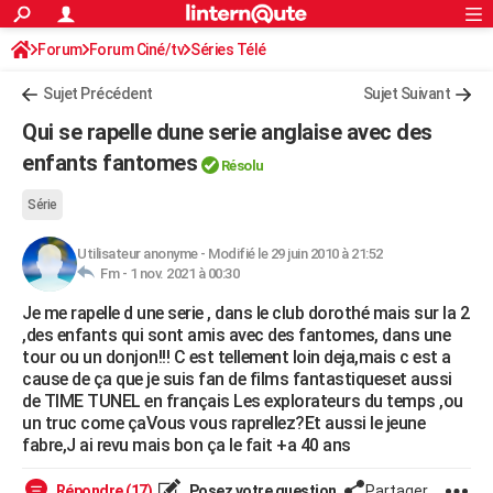
ACTUALITÉS
Forum
Forum Ciné/tv
Séries Télé
Connexion
S'inscrire
Rechercher
Société
Education
Villes
Politique
Faits Divers
Monde
+
SPORT
Sujet Précédent
Sujet Suivant
Football
Cyclisme
Forum
Coupe du monde 2026
Tennis
Rugby
CULTURE
Qui se rapelle dune serie anglaise avec des
TNT
Cinéma
Musique
Programme TV
Streaming
Sorties cinéma
+
enfants fantomes
FINANCE
Résolu
Impôts
Immobilier
Banque
Crédit
Retraite
Epargne
Risques naturels par ville
Assurance
AUTO
Série
Réserver un essai
Berlines
Forum auto
Essais
Citadines
SUV
+
HIGH-TECH
Utilisateur anonyme
-
Modifié le 29 juin 2010 à 21:52
Fm -
1 nov. 2021 à 00:30
Meilleur smartphone
Ordinateurs
Guide high-tech
Mobiles
Internet
Jeux vidéo
+
BRICOLAGE
Je me rapelle d une serie , dans le club dorothé mais sur la 2
,des enfants qui sont amis avec des fantomes, dans une
Aménagement intérieur
Cuisine
Jardinage
+
Forum
Extérieur
Salle de bains
Rangement
WEEK-END
tour ou un donjon!!! C est tellement loin deja,mais c est a
cause de ça que je suis fan de films fantastiqueset aussi
Escapades
Expositions
Week-end nature
Guides de France
Patrimoine
Musées
+
LIFESTYLE
de TIME TUNEL en français Les explorateurs du temps ,ou
un truc come çaVous vous raprellez?Et aussi le jeune
Bien-être
Mode
+
Art de vivre
Loisirs
Modes de vie
SANTE
fabre,J ai revu mais bon ça le fait +a 40 ans
Guide de la santé
Médicaments
+
Alimentation
Maladies
Sommeil
VOYAGE
Répondre (17)
Posez votre question
Partager