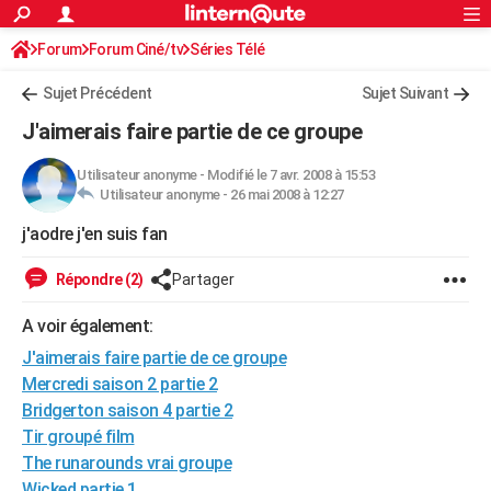
ACTUALITÉS
Forum
Forum Ciné/tv
Séries Télé
Connexion
S'inscrire
Rechercher
Société
Education
Villes
Politique
Faits Divers
Monde
+
SPORT
Sujet Précédent
Sujet Suivant
Football
Cyclisme
Forum
Coupe du monde 2026
Tennis
Rugby
CULTURE
J'aimerais faire partie de ce groupe
TNT
Cinéma
Musique
Programme TV
Streaming
Sorties cinéma
+
FINANCE
Utilisateur anonyme
-
Modifié le 7 avr. 2008 à 15:53
Utilisateur anonyme -
26 mai 2008 à 12:27
Impôts
Immobilier
Banque
Crédit
Retraite
Epargne
Risques naturels par ville
Assurance
AUTO
j'aodre j'en suis fan
Réserver un essai
Berlines
Forum auto
Essais
Citadines
SUV
+
HIGH-TECH
Répondre (2)
Partager
Meilleur smartphone
Ordinateurs
Guide high-tech
Mobiles
Internet
Jeux vidéo
+
BRICOLAGE
A voir également:
Aménagement intérieur
Cuisine
Jardinage
+
Forum
Extérieur
Salle de bains
Rangement
WEEK-END
J'aimerais faire partie de ce groupe
Escapades
Expositions
Week-end nature
Guides de France
Patrimoine
Musées
+
Mercredi saison 2 partie 2
LIFESTYLE
Bridgerton saison 4 partie 2
Bien-être
Mode
+
Art de vivre
Loisirs
Modes de vie
SANTE
Tir groupé film
The runarounds vrai groupe
Guide de la santé
Médicaments
+
Alimentation
Maladies
Sommeil
VOYAGE
Wicked partie 1