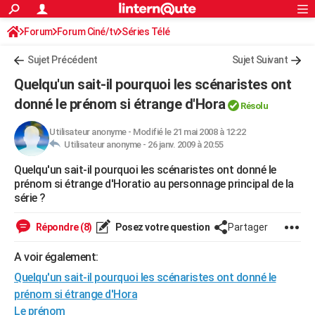
ACTUALITÉS
Forum
Forum Ciné/tv
Séries Télé
Connexion
S'inscrire
Rechercher
Société
Education
Villes
Politique
Faits Divers
Monde
+
SPORT
Sujet Précédent
Sujet Suivant
Football
Cyclisme
Forum
Coupe du monde 2026
Tennis
Rugby
CULTURE
Quelqu'un sait-il pourquoi les scénaristes ont
TNT
Cinéma
Musique
Programme TV
Streaming
Sorties cinéma
+
donné le prénom si étrange d'Hora
FINANCE
Résolu
Impôts
Immobilier
Banque
Crédit
Retraite
Epargne
Risques naturels par ville
Assurance
AUTO
Utilisateur anonyme
-
Modifié le 21 mai 2008 à 12:22
Utilisateur anonyme -
26 janv. 2009 à 20:55
Réserver un essai
Berlines
Forum auto
Essais
Citadines
SUV
+
HIGH-TECH
Quelqu'un sait-il pourquoi les scénaristes ont donné le
prénom si étrange d'Horatio au personnage principal de la
Meilleur smartphone
Ordinateurs
Guide high-tech
Mobiles
Internet
Jeux vidéo
+
BRICOLAGE
série ?
Aménagement intérieur
Cuisine
Jardinage
+
Forum
Extérieur
Salle de bains
Rangement
WEEK-END
Répondre (8)
Posez votre question
Partager
Escapades
Expositions
Week-end nature
Guides de France
Patrimoine
Musées
+
LIFESTYLE
A voir également:
Bien-être
Mode
+
Art de vivre
Loisirs
Modes de vie
SANTE
Quelqu'un sait-il pourquoi les scénaristes ont donné le
prénom si étrange d'Hora
Guide de la santé
Médicaments
+
Alimentation
Maladies
Sommeil
VOYAGE
Le prénom