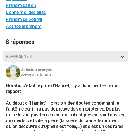
Prenom dalton
City break
Voyage de noces
Climat
Destinations
Voyage nature
Forum
+
PHOTO
Donne moi des ailes
GUIDES D'ACHAT
Prenom de bourvil
Actrice le prenom
BONS PLANS
8 réponses
CARTE DE VOEUX
Carte Bonne année
Carte Pâques
Carte de Noël
Carte Saint-Valentin
Carte d'anniversaire
DICTIONNAIRE
RÉPONSE 1 / 8
Biographies
Expressions
Dictionnaire
Citations
Proverbes
PROGRAMME TV
Utilisateur anonyme
22 mai 2008 à 14:33
COPAINS D'AVANT
Horatio c'était le pote d'Hamlet, il y a donc peut-être un
Se connecter
Collèges
Universités
Service militaire
S'inscrire
Lycées
Primaires
Entreprises
Avis de recherche
AVIS DE DÉCÈS
rapport.
FORUM
Au début d'"Hamlet" Horatio a des doutes concernant le
fantôme car il n'a pas de preuve de son existence. De plus
Lifestyle
Sport
Television
Cinema
Bricolage
Culture
Auto
Voyage
on ne le voit pas forcément mais il est présent sur tous les
moments clefs de la pièce (la scène du crane, le moment
où on découvre qu'Ophélie est folle,...) et c'est un des rares