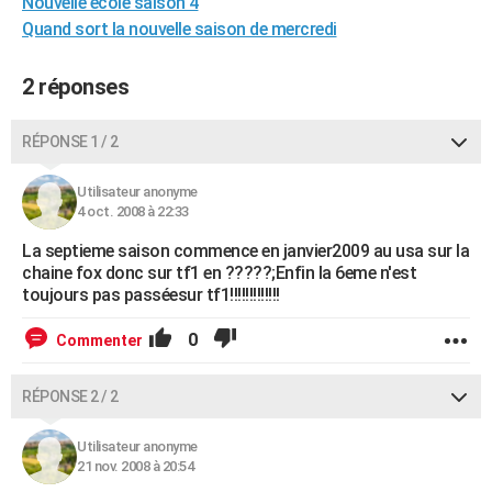
Nouvelle ecole saison 4
City break
Voyage de noces
Climat
Destinations
Voyage nature
Forum
+
PHOTO
Quand sort la nouvelle saison de mercredi
GUIDES D'ACHAT
2 réponses
BONS PLANS
RÉPONSE 1 / 2
CARTE DE VOEUX
Utilisateur anonyme
Carte Bonne année
Carte Pâques
Carte de Noël
Carte Saint-Valentin
Carte d'anniversaire
DICTIONNAIRE
4 oct. 2008 à 22:33
Biographies
Expressions
Dictionnaire
Citations
Proverbes
PROGRAMME TV
La septieme saison commence en janvier2009 au usa sur la
chaine fox donc sur tf1 en ?????;Enfin la 6eme n'est
COPAINS D'AVANT
toujours pas passéesur tf1!!!!!!!!!!!!!
Se connecter
Collèges
Universités
Service militaire
S'inscrire
Lycées
Primaires
Entreprises
Avis de recherche
AVIS DE DÉCÈS
0
Commenter
FORUM
RÉPONSE 2 / 2
Lifestyle
Sport
Television
Cinema
Bricolage
Culture
Auto
Voyage
Utilisateur anonyme
21 nov. 2008 à 20:54