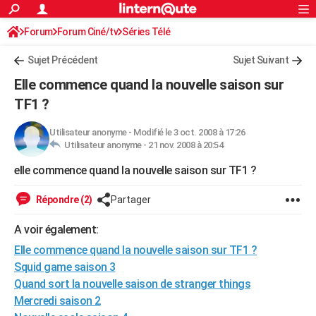
ACTUALITÉS
Forum
Forum Ciné/tv
Séries Télé
Connexion
S'inscrire
Rechercher
Société
Education
Villes
Politique
Faits Divers
Monde
+
SPORT
Sujet Précédent
Sujet Suivant
Football
Cyclisme
Forum
Coupe du monde 2026
Tennis
Rugby
CULTURE
Elle commence quand la nouvelle saison sur
TNT
Cinéma
Musique
Programme TV
Streaming
Sorties cinéma
+
TF1 ?
FINANCE
Impôts
Immobilier
Banque
Crédit
Retraite
Epargne
Risques naturels par ville
Assurance
AUTO
Utilisateur anonyme
-
Modifié le 3 oct. 2008 à 17:26
Utilisateur anonyme -
21 nov. 2008 à 20:54
Réserver un essai
Berlines
Forum auto
Essais
Citadines
SUV
+
HIGH-TECH
elle commence quand la nouvelle saison sur TF1 ?
Meilleur smartphone
Ordinateurs
Guide high-tech
Mobiles
Internet
Jeux vidéo
+
BRICOLAGE
Répondre (2)
Partager
Aménagement intérieur
Cuisine
Jardinage
+
Forum
Extérieur
Salle de bains
Rangement
WEEK-END
A voir également:
Escapades
Expositions
Week-end nature
Guides de France
Patrimoine
Musées
+
LIFESTYLE
Elle commence quand la nouvelle saison sur TF1 ?
Squid game saison 3
Bien-être
Mode
+
Art de vivre
Loisirs
Modes de vie
SANTE
Quand sort la nouvelle saison de stranger things
Mercredi saison 2
Guide de la santé
Médicaments
+
Alimentation
Maladies
Sommeil
VOYAGE