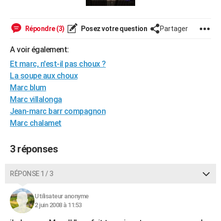
City break
Voyage de noces
Climat
Destinations
Voyage nature
Forum
+
PHOTO
Répondre (3)
Posez votre question
Partager
GUIDES D'ACHAT
A voir également:
BONS PLANS
Et marc, n'est-il pas choux ?
CARTE DE VOEUX
La soupe aux choux
Marc blum
Carte Bonne année
Carte Pâques
Carte de Noël
Carte Saint-Valentin
Carte d'anniversaire
DICTIONNAIRE
Marc villalonga
Biographies
Expressions
Dictionnaire
Citations
Proverbes
Jean-marc barr compagnon
PROGRAMME TV
Marc chalamet
COPAINS D'AVANT
3 réponses
Se connecter
Collèges
Universités
Service militaire
S'inscrire
Lycées
Primaires
Entreprises
Avis de recherche
AVIS DE DÉCÈS
FORUM
RÉPONSE 1 / 3
Lifestyle
Sport
Television
Cinema
Bricolage
Culture
Auto
Voyage
Utilisateur anonyme
2 juin 2008 à 11:53