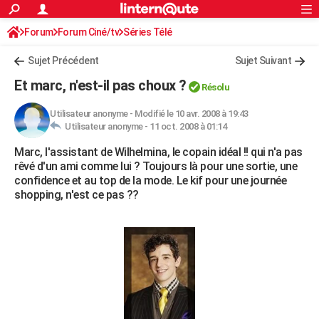
ACTUALITÉS
Forum
Forum Ciné/tv
Séries Télé
Connexion
S'inscrire
Rechercher
Société
Education
Villes
Politique
Faits Divers
Monde
+
SPORT
Sujet Précédent
Sujet Suivant
Football
Cyclisme
Forum
Coupe du monde 2026
Tennis
Rugby
CULTURE
Et marc, n'est-il pas choux ?
Résolu
TNT
Cinéma
Musique
Programme TV
Streaming
Sorties cinéma
+
FINANCE
Utilisateur anonyme
-
Modifié le 10 avr. 2008 à 19:43
Utilisateur anonyme -
11 oct. 2008 à 01:14
Impôts
Immobilier
Banque
Crédit
Retraite
Epargne
Risques naturels par ville
Assurance
AUTO
Marc, l'assistant de Wilhelmina, le copain idéal !! qui n'a pas
Réserver un essai
Berlines
Forum auto
Essais
Citadines
SUV
+
HIGH-TECH
rêvé d'un ami comme lui ? Toujours là pour une sortie, une
confidence et au top de la mode. Le kif pour une journée
Meilleur smartphone
Ordinateurs
Guide high-tech
Mobiles
Internet
Jeux vidéo
+
BRICOLAGE
shopping, n'est ce pas ??
Aménagement intérieur
Cuisine
Jardinage
+
Forum
Extérieur
Salle de bains
Rangement
WEEK-END
Escapades
Expositions
Week-end nature
Guides de France
Patrimoine
Musées
+
LIFESTYLE
Bien-être
Mode
+
Art de vivre
Loisirs
Modes de vie
SANTE
Guide de la santé
Médicaments
+
Alimentation
Maladies
Sommeil
VOYAGE