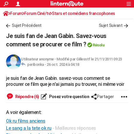
ACTUALITÉS
Forum
Forum Ciné/tv
Stars et comédiens francophones
Connexion
S'inscrire
Rechercher
Société
Education
Villes
Politique
Faits Divers
Monde
+
SPORT
Sujet Précédent
Sujet Suivant
Football
Cyclisme
Forum
Coupe du monde 2026
Tennis
Rugby
CULTURE
Je suis fan de Jean Gabin. Savez-vous
TNT
Cinéma
Musique
Programme TV
Streaming
Sorties cinéma
+
comment se procurer ce film ?
FINANCE
Résolu
Impôts
Immobilier
Banque
Crédit
Retraite
Epargne
Risques naturels par ville
Assurance
AUTO
Utilisateur anonyme
-
Modifié par Gillesstf le 21/11/2011 09:23
peribonka -
26 oct. 2024 à 04:18
Réserver un essai
Berlines
Forum auto
Essais
Citadines
SUV
+
HIGH-TECH
je suis fan de Jean Gabin. savez-vous comment se
Meilleur smartphone
Ordinateurs
Guide high-tech
Mobiles
Internet
Jeux vidéo
+
BRICOLAGE
procurer ce film que je n'ai jamais pu trouver, ni même voir
Aménagement intérieur
Cuisine
Jardinage
+
Forum
Extérieur
Salle de bains
Rangement
WEEK-END
Répondre (6)
Posez votre question
Partager
Escapades
Expositions
Week-end nature
Guides de France
Patrimoine
Musées
+
LIFESTYLE
A voir également:
Bien-être
Mode
+
Art de vivre
Loisirs
Modes de vie
SANTE
Ok ru films anciens
Guide de la santé
Médicaments
+
Alimentation
Maladies
Sommeil
Le sang a la tete ok ru
- Meilleures réponses
VOYAGE