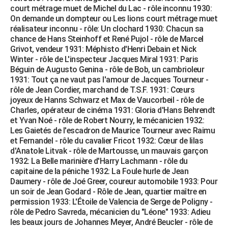
court métrage muet de Michel du Lac - rôle inconnu 1930:
On demande un dompteur ou Les lions court métrage muet
réalisateur inconnu - rôle: Un clochard 1930: Chacun sa
chance de Hans Steinhoff et René Pujol - rôle de Marcel
Grivot, vendeur 1931: Méphisto d'Henri Debain et Nick
Winter - rôle de L'inspecteur Jacques Miral 1931: Paris
Béguin de Augusto Genina - rôle de Bob, un cambrioleur
1931: Tout ça ne vaut pas l'amour de Jacques Tourneur -
rôle de Jean Cordier, marchand de T.S.F. 1931: Cœurs
joyeux de Hanns Schwarz et Max de Vaucorbeil - rôle de
Charles, opérateur de cinéma 1931: Gloria d'Hans Behrendt
et Yvan Noé - rôle de Robert Nourry, le mécanicien 1932:
Les Gaietés de l'escadron de Maurice Tourneur avec Raimu
et Fernandel - rôle du cavalier Fricot 1932: Cœur de lilas
d'Anatole Litvak - rôle de Martousse, un mauvais garçon
1932: La Belle marinière d'Harry Lachmann - rôle du
capitaine de la péniche 1932: La Foule hurle de Jean
Daumery - rôle de Joé Greer, coureur automobile 1933: Pour
un soir de Jean Godard - Rôle de Jean, quartier maître en
permission 1933: L'Étoile de Valencia de Serge de Poligny -
rôle de Pedro Savreda, mécanicien du "Léone" 1933: Adieu
les beaux jours de Johannes Meyer, André Beucler - rôle de