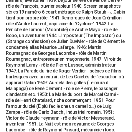
Lennard, aventurier 1939: Le jour se lève de Marcel Carné -
rôle de François, ouvrier sableur 1940: Screen snapshots
séries 19 numéro 6 court métrage de Ralph Staub - J.Gabin
tient son propre rôle. 1941: Remorques de Jean Grémillon -
rôle d'André Laurent, capitaine du "Cyclone". 1942: La
Péniche de l'amour (Moontide) de Archie Mayo - rôle de
Bobo, un aventurier 1944: L'Imposteur (The Impostor) ou
(Strange confession) de Julien Duvivier - rôle de Clément le
condamné, alias Maurice Lafarge. 1946: Martin
Roumagnac de Georges Lacombe - rôle de Martin
Roumagnac, entrepreneur en maçonnerie. 1947: Miroir de
Raymond Lamy - rôle de Pierre Lussac, administrateur
1947: La Parade du rire de Roger Verdier - scènes de films
burlesques avec un extrait de Les Gaietés de l'escadron où
apparait Gabin 1949: Au-delà des grilles (Le mura di
Malapaga) de René Clément - rôle de Pierre, le passager
clandestin etc. 1950: La Marie du port de Marcel Carné -
rôle de Henri Chatelard, riche commerçant. 1951: Pour
l'amour du ciel (È più facile che un camello…) de Luigi
Zampa - rôle de Carlo Bacchi, industriel romain. 1951:
Victor de Claude Heymann - rôle de Victor Messerand,
inventeur. 1951: La Nuit est mon royaume de Georges
Lacombe - rôle de Raymond Pinsard, mécanicien loco.