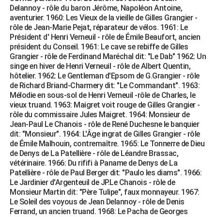
Delannoy - rôle du baron Jérôme, Napoléon Antoine,
aventurier. 1960: Les Vieux de la vieille de Gilles Grangier -
rôle de Jean-Marie Pejat, réparateur de vélos. 1961: Le
Président d' Henri Verneuil - rôle de Émile Beaufort, ancien
président du Conseil. 1961: Le cave se rebiffe de Gilles
Grangier - rôle de Ferdinand Maréchal dit: "Le Dab" 1962: Un
singe en hiver de Henri Verneuil - rôle de Albert Quentin,
hôtelier. 1962: Le Gentleman d'Epsom de G.Grangier - rôle
de Richard Briand-Charmery dit: "Le Commandant". 1963:
Mélodie en sous-sol de Henri Verneuil -rôle de Charles, le
vieux truand. 1963: Maigret voit rouge de Gilles Grangier -
rôle du commissaire Jules Maigret. 1964: Monsieur de
Jean-Paul Le Chanois - rôle de René Duchesne le banquier
dit: "Monsieur". 1964: L'Âge ingrat de Gilles Grangier - rôle
de Émile Malhouin, contremaître. 1965: Le Tonnerre de Dieu
de Denys de La Patellière - rôle de Léandre Brassac,
vétérinaire. 1966: Du rififi à Paname de Denys de La
Patellière - rôle de Paul Berger dit: "Paulo les diams". 1966:
Le Jardinier d'Argenteuil de JP.Le Chanois - rôle de
Monsieur Martin dit: "Père Tulipe", faux monnayeur. 1967:
Le Soleil des voyous de Jean Delannoy - rôle de Denis
Ferrand, un ancien truand. 1968: Le Pacha de Georges