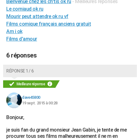
Bienvenue chez les ch'tis ok ru
- Meilleures réponses
City break
Voyage de noces
Climat
Destinations
Voyage nature
Forum
+
PHOTO
Le corniaud ok ru
Mourir peut attendre ok ru vf
GUIDES D'ACHAT
Films comique français anciens gratuit
Am i ok
BONS PLANS
Films d'amour
CARTE DE VOEUX
6 réponses
Carte Bonne année
Carte Pâques
Carte de Noël
Carte Saint-Valentin
Carte d'anniversaire
DICTIONNAIRE
Biographies
Expressions
Dictionnaire
Citations
Proverbes
PROGRAMME TV
RÉPONSE 1 / 6
COPAINS D'AVANT
Meilleure réponse
Se connecter
Collèges
Universités
Service militaire
S'inscrire
Lycées
Primaires
Entreprises
Avis de recherche
AVIS DE DÉCÈS
dave45800
19 sept. 2015 à 00:28
FORUM
Bonjour,
Lifestyle
Sport
Television
Cinema
Bricolage
Culture
Auto
Voyage
je suis fan du grand monsieur Jean Gabin, je tente de me
procurer tous ses films malheureusement il ne m en