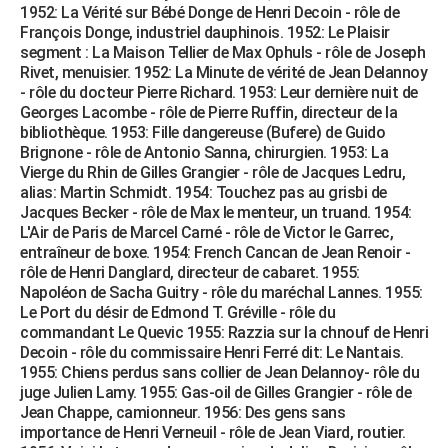
1952: La Vérité sur Bébé Donge de Henri Decoin - rôle de
François Donge, industriel dauphinois. 1952: Le Plaisir
segment : La Maison Tellier de Max Ophuls - rôle de Joseph
Rivet, menuisier. 1952: La Minute de vérité de Jean Delannoy
- rôle du docteur Pierre Richard. 1953: Leur dernière nuit de
Georges Lacombe - rôle de Pierre Ruffin, directeur de la
bibliothèque. 1953: Fille dangereuse (Bufere) de Guido
Brignone - rôle de Antonio Sanna, chirurgien. 1953: La
Vierge du Rhin de Gilles Grangier - rôle de Jacques Ledru,
alias: Martin Schmidt. 1954: Touchez pas au grisbi de
Jacques Becker - rôle de Max le menteur, un truand. 1954:
L'Air de Paris de Marcel Carné - rôle de Victor le Garrec,
entraîneur de boxe. 1954: French Cancan de Jean Renoir -
rôle de Henri Danglard, directeur de cabaret. 1955:
Napoléon de Sacha Guitry - rôle du maréchal Lannes. 1955:
Le Port du désir de Edmond T. Gréville - rôle du
commandant Le Quevic 1955: Razzia sur la chnouf de Henri
Decoin - rôle du commissaire Henri Ferré dit: Le Nantais.
1955: Chiens perdus sans collier de Jean Delannoy- rôle du
juge Julien Lamy. 1955: Gas-oil de Gilles Grangier - rôle de
Jean Chappe, camionneur. 1956: Des gens sans
importance de Henri Verneuil - rôle de Jean Viard, routier.