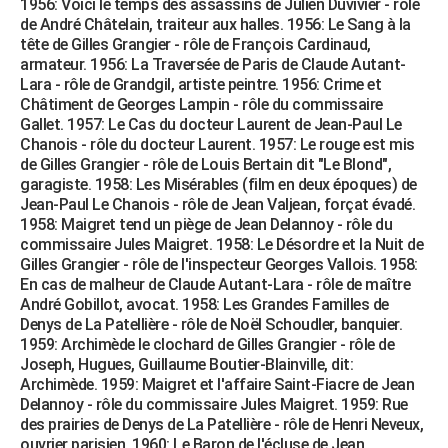
1956: Voici le temps des assassins de Julien Duvivier - rôle
de André Châtelain, traiteur aux halles. 1956: Le Sang à la
tête de Gilles Grangier - rôle de François Cardinaud,
armateur. 1956: La Traversée de Paris de Claude Autant-
Lara - rôle de Grandgil, artiste peintre. 1956: Crime et
Châtiment de Georges Lampin - rôle du commissaire
Gallet. 1957: Le Cas du docteur Laurent de Jean-Paul Le
Chanois - rôle du docteur Laurent. 1957: Le rouge est mis
de Gilles Grangier - rôle de Louis Bertain dit "Le Blond",
garagiste. 1958: Les Misérables (film en deux époques) de
Jean-Paul Le Chanois - rôle de Jean Valjean, forçat évadé.
1958: Maigret tend un piège de Jean Delannoy - rôle du
commissaire Jules Maigret. 1958: Le Désordre et la Nuit de
Gilles Grangier - rôle de l'inspecteur Georges Vallois. 1958:
En cas de malheur de Claude Autant-Lara - rôle de maître
André Gobillot, avocat. 1958: Les Grandes Familles de
Denys de La Patellière - rôle de Noël Schoudler, banquier.
1959: Archimède le clochard de Gilles Grangier - rôle de
Joseph, Hugues, Guillaume Boutier-Blainville, dit:
Archimède. 1959: Maigret et l'affaire Saint-Fiacre de Jean
Delannoy - rôle du commissaire Jules Maigret. 1959: Rue
des prairies de Denys de La Patellière - rôle de Henri Neveux,
ouvrier parisien. 1960: Le Baron de l'écluse de Jean