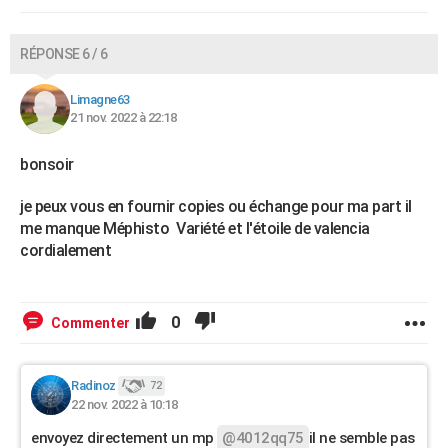
RÉPONSE 6 / 6
Limagne63
21 nov. 2022 à 22:18
bonsoir
je peux vous en fournir copies ou échange pour ma part il
me manque Méphisto Variété et l'étoile de valencia
cordialement
0
Commenter
Radinoz
72
22 nov. 2022 à 10:18
envoyez directement un mp
@4012qq75
il ne semble pas