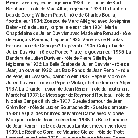
Pierre Lavernay, jeune ingénieur 1933: Le Tunnel de Kurt
Bernhardt - rôle de Mac Allan, ingénieur. 1933: Du haut en
bas de Georg Wilhelm Pabst - rôle de Charles Boulla,
footballeur 1934: Zouzou de Marc Allégret avec Joséphine
Baker - rôle de Jean, l'orphelin électricien 1934: Maria
Chapdelaine de Julien Duvivier avec Madeleine Renaud - rôle
de François Paradis, trappeur 1935: Variétés de Nicolas
Farkas - rôle de Georges? trapéziste 1935: Golgotha de
Julien Duvivier - rôle de Ponce Pilate, le gouverneur 1935: La
Bandera de Julien Duvivier - rôle de Pierre Gilleth, le
légionnaire 1936: La Belle Équipe de Julien Duvivier - rôle de
Jean, un ouvrier 1936: Les Bas-Fonds de Jean Renoir - rôle
de Pépé, dit «Waska», cambrioleur 1937: Pépé le Moko de
Julien Duvivier - rôle de Pépé le Moko, chef de bande à Alger
1937: La Grande Illusion de Jean Renoir - rôle du lieutenant
Maréchal 1937: Le Messager de Raymond Rouleau - rôle de
Nicolas Dange dit «Nick» 1937: Gueule d'amour de Jean
Grémillon - rôle de Lucien Bourrache dit «Gueule d'amour»
1938: Le Quai des brumes de Marcel Carné avec Michèle
Morgan - rôle de Jean le déserteur 1938: La Bête humaine
de Jean Renoir - rôle de Jacques Lantier, mécanicien loco
1939: Le Récif de Corail de Maurice Gleize - rôle de Trott