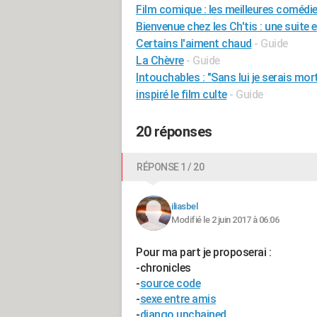
Film comique : les meilleures comédie
Bienvenue chez les Ch'tis : une suite e
Certains l'aiment chaud
- Guide
La Chèvre
- Guide
Intouchables : "Sans lui je serais mor
inspiré le film culte
- Guide
20 réponses
RÉPONSE 1 / 20
iliasbel
Modifié le 2 juin 2017 à 06:06
Pour ma part je proposerai :
-chronicles
-
source code
-
sexe entre amis
-
django unchained