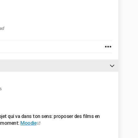
Pad
6
rojet qui va dans ton sens: proposer des films en
u moment:
Moodie