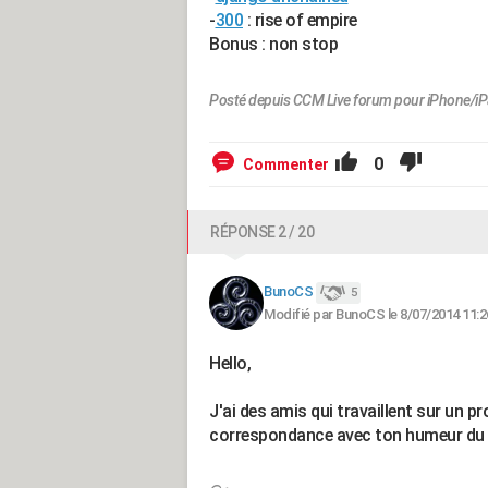
-
300
: rise of empire
Bonus : non stop
Posté depuis CCM Live forum pour iPhone/i
0
Commenter
RÉPONSE 2 / 20
BunoCS
5
Modifié par BunoCS le 8/07/2014 11:2
Hello,
J'ai des amis qui travaillent sur un p
correspondance avec ton humeur d