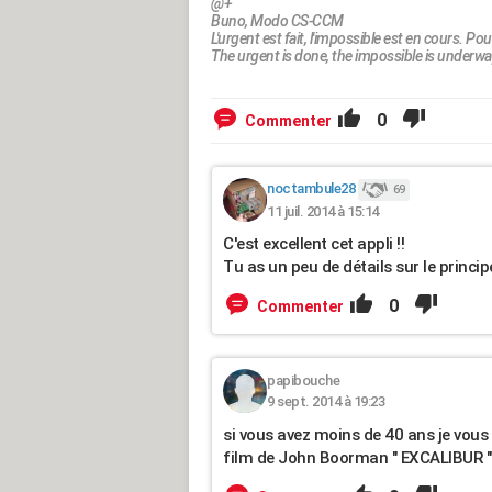
@+
Buno, Modo CS-CCM
L'urgent est fait, l'impossible est en cours. Pour
The urgent is done, the impossible is underway.
0
Commenter
noctambule28
69
11 juil. 2014 à 15:14
C'est excellent cet appli !!
Tu as un peu de détails sur le principe
0
Commenter
papibouche
9 sept. 2014 à 19:23
si vous avez moins de 40 ans je vous 
film de John Boorman " EXCALIBUR " 