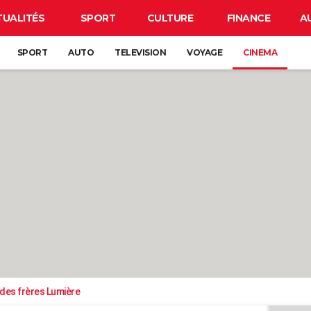
TUALITÉS
SPORT
CULTURE
FINANCE
A
SPORT
AUTO
TELEVISION
VOYAGE
CINEMA
 des frères Lumière