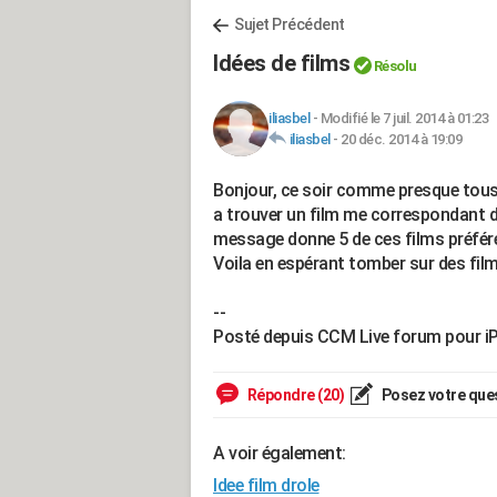
Sujet Précédent
Idées de films
Résolu
iliasbel
-
Modifié le 7 juil. 2014 à 01:23
iliasbel
-
20 déc. 2014 à 19:09
Bonjour, ce soir comme presque tous l
a trouver un film me correspondant d
message donne 5 de ces films préférés 
Voila en espérant tomber sur des film
--
Posté depuis CCM Live forum pour i
Répondre (20)
Posez votre que
A voir également:
Idee film drole