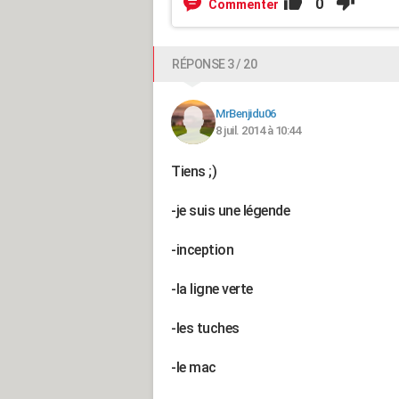
0
Commenter
RÉPONSE 3 / 20
MrBenjidu06
8 juil. 2014 à 10:44
Tiens ;)
-je suis une légende
-inception
-la ligne verte
-les tuches
-le mac