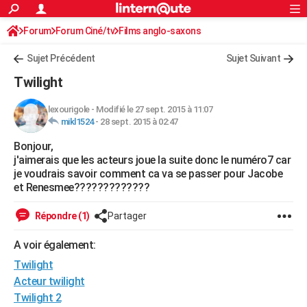
ACTUALITÉS
Forum
Forum Ciné/tv
Films anglo-saxons
Connexion
S'inscrire
Rechercher
Société
Education
Villes
Politique
Faits Divers
Monde
+
SPORT
Sujet Précédent
Sujet Suivant
Football
Cyclisme
Forum
Coupe du monde 2026
Tennis
Rugby
CULTURE
Twilight
TNT
Cinéma
Musique
Programme TV
Streaming
Sorties cinéma
+
FINANCE
lexourigole
-
Modifié le 27 sept. 2015 à 11:07
mikl1524
-
28 sept. 2015 à 02:47
Impôts
Immobilier
Banque
Crédit
Retraite
Epargne
Risques naturels par ville
Assurance
AUTO
Bonjour,
Réserver un essai
Berlines
Forum auto
Essais
Citadines
SUV
+
HIGH-TECH
j'aimerais que les acteurs joue la suite donc le numéro7 car
je voudrais savoir comment ca va se passer pour Jacobe
Meilleur smartphone
Ordinateurs
Guide high-tech
Mobiles
Internet
Jeux vidéo
+
BRICOLAGE
et Renesmee?????????????
Aménagement intérieur
Cuisine
Jardinage
+
Forum
Extérieur
Salle de bains
Rangement
WEEK-END
Répondre (1)
Partager
Escapades
Expositions
Week-end nature
Guides de France
Patrimoine
Musées
+
LIFESTYLE
A voir également:
Twilight
Bien-être
Mode
+
Art de vivre
Loisirs
Modes de vie
SANTE
Acteur twilight
Guide de la santé
Médicaments
+
Alimentation
Maladies
Sommeil
VOYAGE
Twilight 2