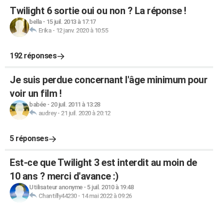
Twilight 6 sortie oui ou non ? La réponse !
bella
-
15 juil. 2013 à 17:17
Erika
-
12 janv. 2020 à 10:55
192 réponses
Je suis perdue concernant l'âge minimum pour
voir un film !
babée
-
20 juil. 2011 à 13:28
audrey
-
21 juil. 2020 à 20:12
5 réponses
Est-ce que Twilight 3 est interdit au moin de
10 ans ? merci d'avance :)
Utilisateur anonyme
-
5 juil. 2010 à 19:48
Chantilly44230
-
14 mai 2022 à 09:26