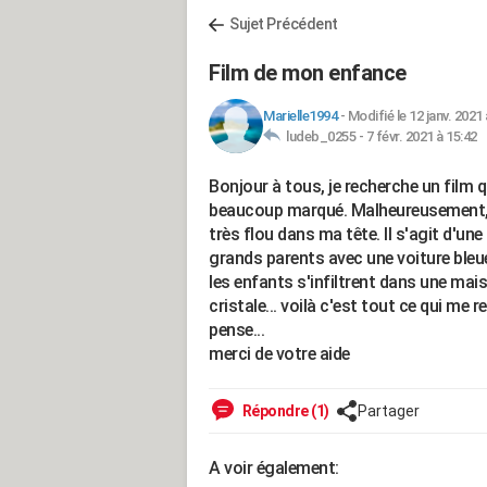
Sujet Précédent
Film de mon enfance
Marielle1994
-
Modifié le 12 janv. 2021 
ludeb_0255 -
7 févr. 2021 à 15:42
Bonjour à tous, je recherche un film qu
beaucoup marqué. Malheureusement, j'
très flou dans ma tête. Il s'agit d'un
grands parents avec une voiture bleue 
les enfants s'infiltrent dans une maiso
cristale... voilà c'est tout ce qui me r
pense...
merci de votre aide
Répondre (1)
Partager
A voir également: