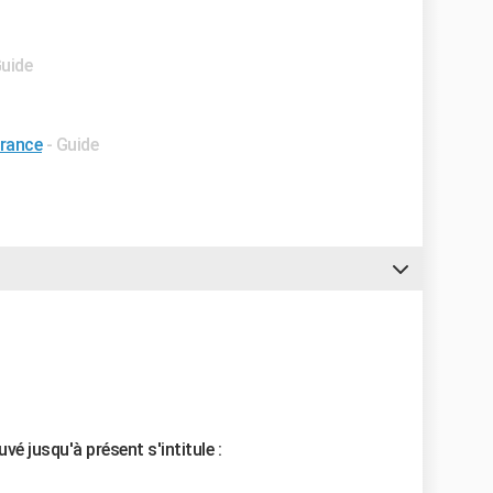
Guide
france
- Guide
uvé jusqu'à présent s'intitule :