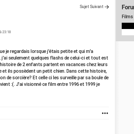
Foru
Sujet Suivant
Films
à 23:18
e je regardais lorsque j'étais petite et qui m'a
ai seulement quelques flashs de celui-ci et tout est
e histoire de 2 enfants partent en vacances chez leurs
et ils possèdent un petit chien. Dans cette histoire,
n de sorcière? Et celle ci les surveille par sa boule de
evient :(. J'ai visionné ce film entre 1996 et 1999 je