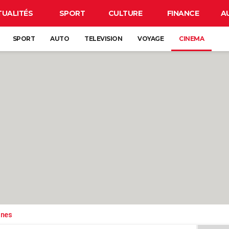
TUALITÉS
SPORT
CULTURE
FINANCE
A
SPORT
AUTO
TELEVISION
VOYAGE
CINEMA
ones