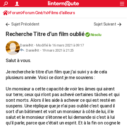
ACTUALITÉS
Forum
Forum Ciné/tv
Films d'ailleurs
Connexion
S'inscrire
Rechercher
Société
Education
Villes
Politique
Faits Divers
Monde
+
SPORT
Sujet Précédent
Sujet Suivant
Football
Cyclisme
Forum
Coupe du monde 2026
Tennis
Rugby
CULTURE
Recherche Titre d’un film oublié
Résolu
TNT
Cinéma
Musique
Programme TV
Streaming
Sorties cinéma
+
FINANCE
DanielNt
-
Modifié le 16 mars 2021 à 09:17
DanielNt -
19 mars 2021 à 21:25
Impôts
Immobilier
Banque
Crédit
Retraite
Epargne
Risques naturels par ville
Assurance
AUTO
Salut à vous.
Réserver un essai
Berlines
Forum auto
Essais
Citadines
SUV
+
HIGH-TECH
Je recherche le titre d’un film que j’ai suivi y a de cela
Meilleur smartphone
Ordinateurs
Guide high-tech
Mobiles
Internet
Jeux vidéo
+
BRICOLAGE
plusieurs année. Voici ce dont je me souviens :
Aménagement intérieur
Cuisine
Jardinage
+
Forum
Extérieur
Salle de bains
Rangement
WEEK-END
Un monsieur a cette capacité de voir les âmes qui airent
sur terre; ceux qui n’ont pas achevé certaines tâches et qui
Escapades
Expositions
Week-end nature
Guides de France
Patrimoine
Musées
+
LIFESTYLE
sont morts. Alors il les aide à achever ce qui est resté en
suspens. Une réplique que je n’ai pas oublié c’est quand il
Bien-être
Mode
+
Art de vivre
Loisirs
Modes de vie
SANTE
sort d’un bâtiment et voit un monsieur à côté de lui, il le
salut et le monsieur s’étonne et lui demande si c’est à lui
Guide de la santé
Médicaments
+
Alimentation
Maladies
Sommeil
VOYAGE
qu’il parle; parce que c’était un esprit. Et à la fin on cogne le