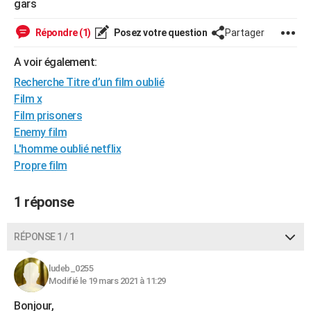
gars
City break
Voyage de noces
Climat
Destinations
Voyage nature
Forum
+
PHOTO
Répondre (1)
Posez votre question
Partager
GUIDES D'ACHAT
A voir également:
BONS PLANS
Recherche Titre d’un film oublié
Film x
CARTE DE VOEUX
Film prisoners
Carte Bonne année
Carte Pâques
Carte de Noël
Carte Saint-Valentin
Carte d'anniversaire
DICTIONNAIRE
Enemy film
L'homme oublié netflix
Biographies
Expressions
Dictionnaire
Citations
Proverbes
PROGRAMME TV
Propre film
COPAINS D'AVANT
1 réponse
Se connecter
Collèges
Universités
Service militaire
S'inscrire
Lycées
Primaires
Entreprises
Avis de recherche
AVIS DE DÉCÈS
RÉPONSE 1 / 1
FORUM
Lifestyle
Sport
Television
Cinema
Bricolage
Culture
Auto
Voyage
ludeb_0255
Modifié le 19 mars 2021 à 11:29
Bonjour,