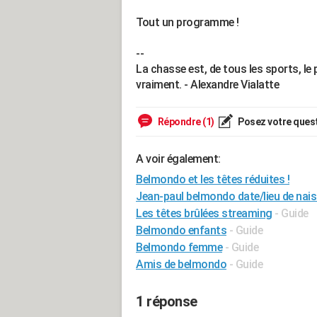
Tout un programme !
--
La chasse est, de tous les sports, le 
vraiment. - Alexandre Vialatte
Répondre (1)
Posez votre ques
A voir également:
Belmondo et les têtes réduites !
Jean-paul belmondo date/lieu de nai
Les têtes brûlées streaming
- Guide
Belmondo enfants
- Guide
Belmondo femme
- Guide
Amis de belmondo
- Guide
1 réponse