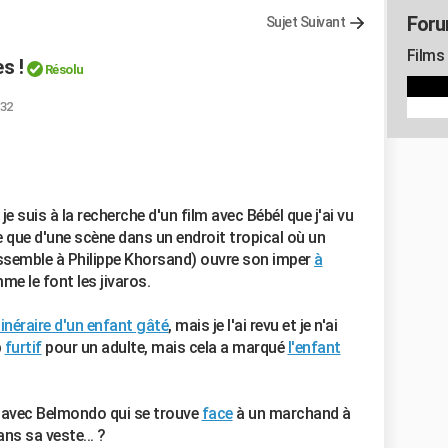
Foru
Sujet Suivant
Films
s !
Résolu
:32
e suis à la recherche d'un film avec Bébél que j'ai vu
 que d'une scène dans un endroit tropical où un
ssemble à Philippe Khorsand) ouvre son imper
à
me le font les jivaros.
tinéraire d'un enfant gâté
, mais je l'ai revu et je n'ai
p
furtif
pour un adulte, mais cela a marqué
l'enfant
m avec Belmondo qui se trouve
face
à un marchand à
ans sa veste... ?