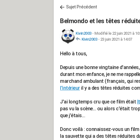
Sujet Précédent
Belmondo et les têtes réduite
Kivin2003
-
Modifié le 22 juin 2021 à 10
Kivin2003
-
23 juin 2021 à 14:07
Hello à tous,
Depuis une bonne vingtaine d'années, j
durant mon enfance, je ne me rappelle
marchand ambulant (français, qui re
l'intérieur
il y a des têtes réduites com
J'ai longtemps cru que ce film était
I
pas vu la scène... ou alors c'était tro
que j'étais...
Donc voilà : connaissez-vous un fil
la sauvette qui a des têtes réduites d