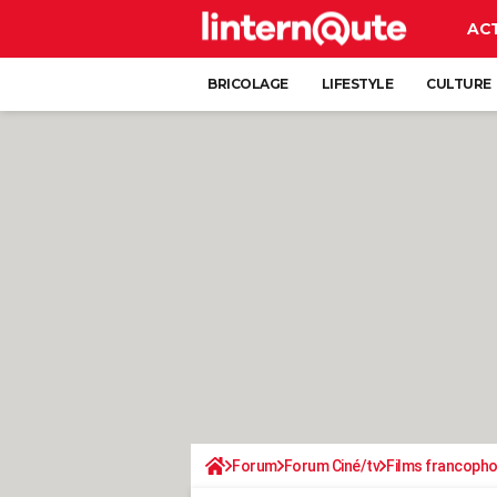
AC
BRICOLAGE
LIFESTYLE
CULTURE
Forum
Forum Ciné/tv
Films francoph