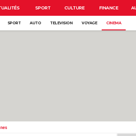
TUALITÉS
SPORT
CULTURE
FINANCE
A
SPORT
AUTO
TELEVISION
VOYAGE
CINEMA
ones