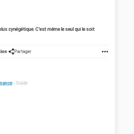
plus cynégétique. C'est même le seul qui le soit
tion
Partager
ssance
- Guide