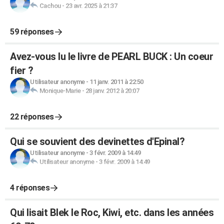
Cachou
-
23 avr. 2025 à 21:37
59 réponses
Avez-vous lu le livre de PEARL BUCK : Un coeur
fier ?
Utilisateur anonyme
-
11 janv. 2011 à 22:50
Monique-Marie
-
28 janv. 2012 à 20:07
22 réponses
Qui se souvient des devinettes d'Epinal?
Utilisateur anonyme
-
3 févr. 2009 à 14:49
Utilisateur anonyme
-
3 févr. 2009 à 14:49
4 réponses
Qui lisait Blek le Roc, Kiwi, etc. dans les années