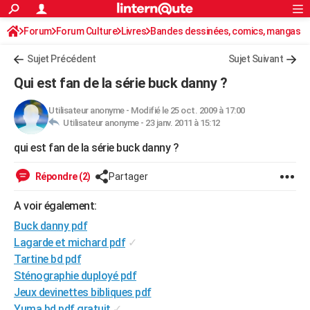
ACTUALITÉS
Forum
Forum Culture
Livres
Connexion
S'inscrire
Bandes dessinées, comics, mangas
Rechercher
Société
Education
Villes
Politique
Faits Divers
Monde
+
SPORT
Sujet Précédent
Sujet Suivant
Football
Cyclisme
Forum
Coupe du monde 2026
Tennis
Rugby
CULTURE
Qui est fan de la série buck danny ?
TNT
Cinéma
Musique
Programme TV
Streaming
Sorties cinéma
+
FINANCE
Utilisateur anonyme
-
Modifié le 25 oct. 2009 à 17:00
Utilisateur anonyme -
23 janv. 2011 à 15:12
Impôts
Immobilier
Banque
Crédit
Retraite
Epargne
Risques naturels par ville
Assurance
AUTO
qui est fan de la série buck danny ?
Réserver un essai
Berlines
Forum auto
Essais
Citadines
SUV
+
HIGH-TECH
Répondre (2)
Partager
Meilleur smartphone
Ordinateurs
Guide high-tech
Mobiles
Internet
Jeux vidéo
+
BRICOLAGE
A voir également:
Aménagement intérieur
Cuisine
Jardinage
+
Forum
Extérieur
Salle de bains
Rangement
WEEK-END
Buck danny pdf
Escapades
Expositions
Week-end nature
Guides de France
Patrimoine
Musées
+
Lagarde et michard pdf
✓
LIFESTYLE
Tartine bd pdf
Bien-être
Mode
+
Art de vivre
Loisirs
Modes de vie
SANTE
Sténographie duployé pdf
Jeux devinettes bibliques pdf
Guide de la santé
Médicaments
+
Alimentation
Maladies
Sommeil
VOYAGE
Yuma bd pdf gratuit
✓