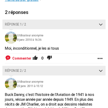
City break
Voyage de noces
Climat
Destinations
Voyage nature
Forum
+
PHOTO
2 réponses
GUIDES D'ACHAT
RÉPONSE 1 / 2
BONS PLANS
CARTE DE VOEUX
Utilisateur anonyme
8 janv. 2010 à 16:36
Carte Bonne année
Carte Pâques
Carte de Noël
Carte Saint-Valentin
Carte d'anniversaire
DICTIONNAIRE
Moi, inconditionnel, je les ai tous
Biographies
Expressions
Dictionnaire
Citations
Proverbes
PROGRAMME TV
0
Commenter
COPAINS D'AVANT
RÉPONSE 2 / 2
Se connecter
Collèges
Universités
Service militaire
S'inscrire
Lycées
Primaires
Entreprises
Avis de recherche
AVIS DE DÉCÈS
Utilisateur anonyme
FORUM
23 janv. 2011 à 15:12
Lifestyle
Sport
Television
Cinema
Bricolage
Culture
Auto
Voyage
Buck Danny, c'est l'histoire de l'Aviation de 1941 à nos
jours, vécue année par année depuis 1949. En plus des
récits de JM Charlier, on a droit aux dessins réalistes