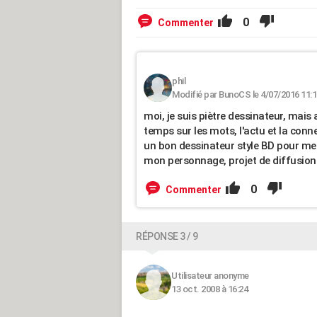
0
Commenter
phil
Modifié par BunoCS le 4/07/2016 11:1
moi, je suis piètre dessinateur, mais
temps sur les mots, l'actu et la conner
un bon dessinateur style BD pour me
mon personnage, projet de diffusion co
0
Commenter
RÉPONSE 3 / 9
Utilisateur anonyme
13 oct. 2008 à 16:24