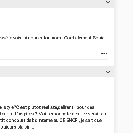
ressé je vais lui donner ton nom...Cordialement Sonia
l style?C'est plutot realiste,delirant...pour des
eur tu t'inspires ? Moi personnellement ce serait du
it concourt de bd interne au CE SNCF , je sait que
ujours plaisir ...