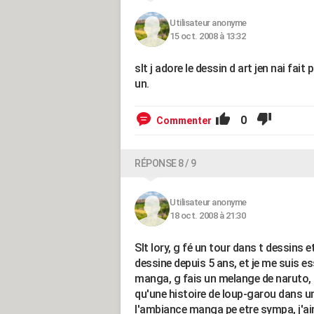
Utilisateur anonyme
15 oct. 2008 à 13:32
slt j adore le dessin d art jen nai fa
un.
0
Commenter
RÉPONSE 8 / 9
Utilisateur anonyme
18 oct. 2008 à 21:30
Slt lory, g fé un tour dans t dessins e
dessine depuis 5 ans, et je me suis es
manga, g fais un melange de naruto, 
qu'une histoire de loup-garou dans u
l'ambiance manga pe etre sympa, j'ai