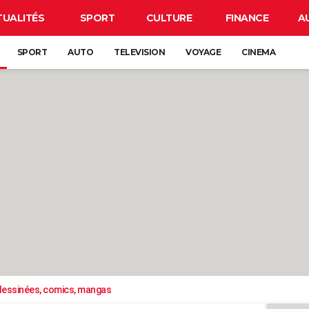
TUALITÉS
SPORT
CULTURE
FINANCE
A
SPORT
AUTO
TELEVISION
VOYAGE
CINEMA
essinées, comics, mangas