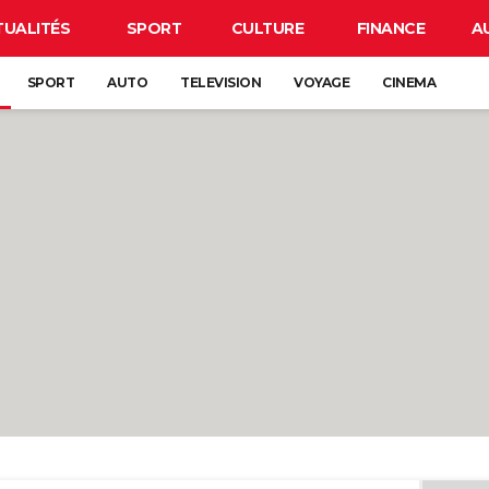
TUALITÉS
SPORT
CULTURE
FINANCE
A
SPORT
AUTO
TELEVISION
VOYAGE
CINEMA