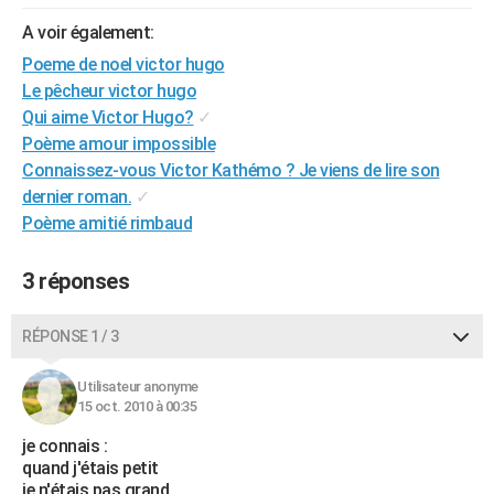
City break
Voyage de noces
Climat
Destinations
Voyage nature
Forum
+
PHOTO
A voir également:
Poeme de noel victor hugo
GUIDES D'ACHAT
Le pêcheur victor hugo
BONS PLANS
Qui aime Victor Hugo?
✓
Poème amour impossible
CARTE DE VOEUX
Connaissez-vous Victor Kathémo ? Je viens de lire son
dernier roman.
✓
Carte Bonne année
Carte Pâques
Carte de Noël
Carte Saint-Valentin
Carte d'anniversaire
DICTIONNAIRE
Poème amitié rimbaud
Biographies
Expressions
Dictionnaire
Citations
Proverbes
PROGRAMME TV
3 réponses
COPAINS D'AVANT
Se connecter
Collèges
Universités
Service militaire
S'inscrire
Lycées
Primaires
Entreprises
Avis de recherche
RÉPONSE 1 / 3
AVIS DE DÉCÈS
FORUM
Utilisateur anonyme
15 oct. 2010 à 00:35
Lifestyle
Sport
Television
Cinema
Bricolage
Culture
Auto
Voyage
je connais :
quand j'étais petit
je n'étais pas grand