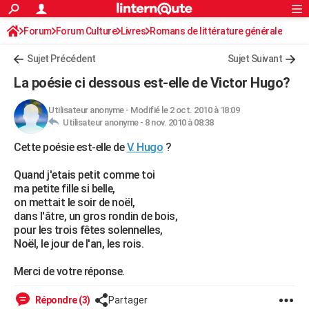
ACTUALITÉS
Forum
Forum Culture
Livres
Connexion
S'inscrire
Romans de littérature générale
Rechercher
Société
Education
Villes
Politique
Faits Divers
Monde
+
SPORT
Sujet Précédent
Sujet Suivant
Football
Cyclisme
Forum
Coupe du monde 2026
Tennis
Rugby
CULTURE
La poésie ci dessous est-elle de Victor Hugo?
TNT
Cinéma
Musique
Programme TV
Streaming
Sorties cinéma
+
FINANCE
Utilisateur anonyme
-
Modifié le 2 oct. 2010 à 18:09
Utilisateur anonyme -
8 nov. 2010 à 08:38
Impôts
Immobilier
Banque
Crédit
Retraite
Epargne
Risques naturels par ville
Assurance
AUTO
Cette poésie est-elle de
V. Hugo
?
Réserver un essai
Berlines
Forum auto
Essais
Citadines
SUV
+
HIGH-TECH
Quand j'etais petit comme toi
Meilleur smartphone
Ordinateurs
Guide high-tech
Mobiles
Internet
Jeux vidéo
+
BRICOLAGE
ma petite fille si belle,
on mettait le soir de noël,
Aménagement intérieur
Cuisine
Jardinage
+
Forum
Extérieur
Salle de bains
Rangement
WEEK-END
dans l'âtre, un gros rondin de bois,
pour les trois fêtes solennelles,
Escapades
Expositions
Week-end nature
Guides de France
Patrimoine
Musées
+
LIFESTYLE
Noël, le jour de l'an, les rois.
Bien-être
Mode
+
Art de vivre
Loisirs
Modes de vie
SANTE
Merci de votre réponse.
Guide de la santé
Médicaments
+
Alimentation
Maladies
Sommeil
VOYAGE
Répondre (3)
Partager