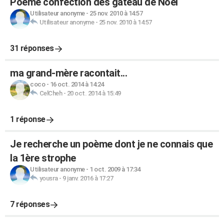
Poème confection des gâteau de Noel
Utilisateur anonyme
-
25 nov. 2010 à 14:57
Utilisateur anonyme
-
25 nov. 2010 à 14:57
31 réponses
ma grand-mère racontait...
coco
-
16 oct. 2014 à 14:24
CelCheh
-
20 oct. 2014 à 15:49
1 réponse
Je recherche un poème dont je ne connais que
la 1ère strophe
Utilisateur anonyme
-
1 oct. 2009 à 17:34
yousra
-
9 janv. 2016 à 17:27
7 réponses