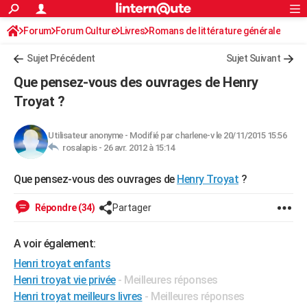
ACTUALITÉS
Forum
Forum Culture
Livres
Connexion
S'inscrire
Romans de littérature générale
Rechercher
Société
Education
Villes
Politique
Faits Divers
Monde
+
SPORT
Sujet Précédent
Sujet Suivant
Football
Cyclisme
Forum
Coupe du monde 2026
Tennis
Rugby
CULTURE
Que pensez-vous des ouvrages de Henry
TNT
Cinéma
Musique
Programme TV
Streaming
Sorties cinéma
+
Troyat ?
FINANCE
Impôts
Immobilier
Banque
Crédit
Retraite
Epargne
Risques naturels par ville
Assurance
AUTO
Utilisateur anonyme
-
Modifié par charlene-v le 20/11/2015 15:56
rosalapis -
26 avr. 2012 à 15:14
Réserver un essai
Berlines
Forum auto
Essais
Citadines
SUV
+
HIGH-TECH
Que pensez-vous des ouvrages de
Henry Troyat
?
Meilleur smartphone
Ordinateurs
Guide high-tech
Mobiles
Internet
Jeux vidéo
+
BRICOLAGE
Répondre (34)
Partager
Aménagement intérieur
Cuisine
Jardinage
+
Forum
Extérieur
Salle de bains
Rangement
WEEK-END
Escapades
Expositions
Week-end nature
Guides de France
Patrimoine
Musées
+
LIFESTYLE
A voir également:
Henri troyat enfants
Bien-être
Mode
+
Art de vivre
Loisirs
Modes de vie
SANTE
Henri troyat vie privée
- Meilleures réponses
Guide de la santé
Médicaments
+
Alimentation
Maladies
Sommeil
Henri troyat meilleurs livres
- Meilleures réponses
VOYAGE