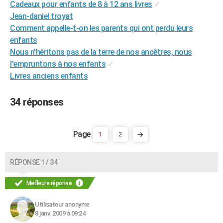
Cadeaux pour enfants de 8 à 12 ans livres
✓
City break
Voyage de noces
Climat
Destinations
Voyage nature
Forum
+
PHOTO
Jean-daniel troyat
Comment appelle-t-on les parents qui ont perdu leurs
GUIDES D'ACHAT
enfants
Nous n'héritons pas de la terre de nos ancêtres, nous
BONS PLANS
l'empruntons à nos enfants
✓
CARTE DE VOEUX
Livres anciens enfants
Carte Bonne année
Carte Pâques
Carte de Noël
Carte Saint-Valentin
Carte d'anniversaire
DICTIONNAIRE
34 réponses
Biographies
Expressions
Dictionnaire
Citations
Proverbes
PROGRAMME TV
COPAINS D'AVANT
1
2
Se connecter
Collèges
Universités
Service militaire
S'inscrire
Lycées
Primaires
Entreprises
Avis de recherche
AVIS DE DÉCÈS
RÉPONSE 1 / 34
FORUM
Meilleure réponse
Lifestyle
Sport
Television
Cinema
Bricolage
Culture
Auto
Voyage
Utilisateur anonyme
8 janv. 2009 à 09:24