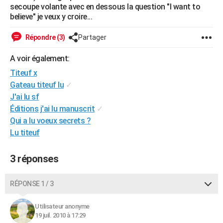
secoupe volante avec en dessous la question "I want to
City break
Voyage de noces
Climat
Destinations
Voyage nature
Forum
+
PHOTO
believe" je veux y croire...
GUIDES D'ACHAT
Répondre (3)
Partager
BONS PLANS
A voir également:
CARTE DE VOEUX
Titeuf x
Gateau titeuf lu
✓
Carte Bonne année
Carte Pâques
Carte de Noël
Carte Saint-Valentin
Carte d'anniversaire
DICTIONNAIRE
J'ai lu sf
Éditions j'ai lu manuscrit
✓
Biographies
Expressions
Dictionnaire
Citations
Proverbes
PROGRAMME TV
Qui a lu voeux secrets ?
Lu titeuf
COPAINS D'AVANT
Se connecter
Collèges
Universités
Service militaire
S'inscrire
Lycées
Primaires
Entreprises
Avis de recherche
AVIS DE DÉCÈS
3 réponses
FORUM
RÉPONSE 1 / 3
Lifestyle
Sport
Television
Cinema
Bricolage
Culture
Auto
Voyage
Utilisateur anonyme
19 juil. 2010 à 17:29