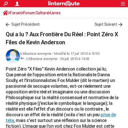
ACTUALITÉS
Forum
Forum Culture
Livres
Connexion
S'inscrire
Rechercher
Société
Education
Villes
Politique
Faits Divers
Monde
+
SPORT
Romans de science-fiction, d'Heroic Fantasy
Sujet Précédent
Sujet Suivant
Football
Cyclisme
Forum
Coupe du monde 2026
Tennis
Rugby
CULTURE
Qui a lu ? Aux Frontière Du Réel : Point Zéro X
TNT
Cinéma
Musique
Programme TV
Streaming
Sorties cinéma
+
Files de Kevin Anderson
FINANCE
Impôts
Immobilier
Banque
Crédit
Retraite
Epargne
Risques naturels par ville
Assurance
AUTO
Utilisateur anonyme
-
Modifié le 17 juil. 2010 à 15:50
Utilisateur anonyme -
26 juil. 2010 à 14:38
Réserver un essai
Berlines
Forum auto
Essais
Citadines
SUV
+
HIGH-TECH
Point Zéro "X Files" Kevin Anderson collection jai lu;
Que pensé de l'opposition entre la Rationaliste Danna
Meilleur smartphone
Ordinateurs
Guide high-tech
Mobiles
Internet
Jeux vidéo
+
BRICOLAGE
Scully, et l'Irrationnalistes Fox Mulder (dit le martien) un
passionné de secoupe volantes, est-ce réelement une
Aménagement intérieur
Cuisine
Jardinage
+
Forum
Extérieur
Salle de bains
Rangement
WEEK-END
opposition entre réel et imaginaire ou une discussion
Philosophique sur la réalité consensuel et normative de la
Escapades
Expositions
Week-end nature
Guides de France
Patrimoine
Musées
+
LIFESTYLE
réalité physique (j'exclue le symbolique: le language); la
réalité est elle l'effet d'un discours ou le contraire , le
Bien-être
Mode
+
Art de vivre
Loisirs
Modes de vie
SANTE
discours un éffet de la réalité (voila c'est un peu
prise de
téte
, mais c'est surtout une réflexion sur la science
Guide de la santé
Médicaments
+
Alimentation
Maladies
Sommeil
VOYAGE
fiction). L'image que l'on voit chez Fox Mulder est cette