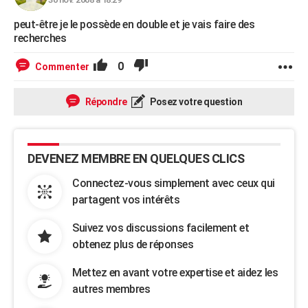
City break
Voyage de noces
Climat
Destinations
Voyage nature
Forum
+
PHOTO
peut-être je le possède en double et je vais faire des
recherches
GUIDES D'ACHAT
0
Commenter
BONS PLANS
CARTE DE VOEUX
Répondre
Posez votre question
Carte Bonne année
Carte Pâques
Carte de Noël
Carte Saint-Valentin
Carte d'anniversaire
DICTIONNAIRE
Biographies
Expressions
Dictionnaire
Citations
Proverbes
PROGRAMME TV
DEVENEZ MEMBRE EN QUELQUES CLICS
Connectez-vous simplement avec ceux qui
COPAINS D'AVANT
partagent vos intérêts
Se connecter
Collèges
Universités
Service militaire
S'inscrire
Lycées
Primaires
Entreprises
Avis de recherche
AVIS DE DÉCÈS
Suivez vos discussions facilement et
FORUM
obtenez plus de réponses
Lifestyle
Sport
Television
Cinema
Bricolage
Culture
Auto
Voyage
Mettez en avant votre expertise et aidez les
autres membres