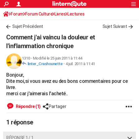
ACTUALITÉS
Forum
Forum Culture
Livres
Connexion
S'inscrire
Lectures
Rechercher
Société
Education
Villes
Politique
Faits Divers
Monde
+
SPORT
Sujet Précédent
Sujet Suivant
Football
Cyclisme
Forum
Coupe du monde 2026
Tennis
Rugby
CULTURE
Comment j'ai vaincu la douleur et
TNT
Cinéma
Musique
Programme TV
Streaming
Sorties cinéma
+
l'inflammation chronique
FINANCE
Impôts
Immobilier
Banque
Crédit
Retraite
Epargne
Risques naturels par ville
Assurance
AUTO
1310
-
Modifié le 25 juin 2011 à 11:44
linter_Crashounette
-
4 juil. 2011 à 11:41
Réserver un essai
Berlines
Forum auto
Essais
Citadines
SUV
+
HIGH-TECH
Bonjour,
Dite moi,si vous avez eu des bons commentaires pour ce
Meilleur smartphone
Ordinateurs
Guide high-tech
Mobiles
Internet
Jeux vidéo
+
BRICOLAGE
livre.
merci car j'aimerais l'acheté..
Aménagement intérieur
Cuisine
Jardinage
+
Forum
Extérieur
Salle de bains
Rangement
WEEK-END
Répondre (1)
Partager
Escapades
Expositions
Week-end nature
Guides de France
Patrimoine
Musées
+
LIFESTYLE
Bien-être
Mode
+
Art de vivre
Loisirs
Modes de vie
1 réponse
SANTE
Guide de la santé
Médicaments
+
Alimentation
Maladies
Sommeil
VOYAGE
RÉPONSE 1 / 1