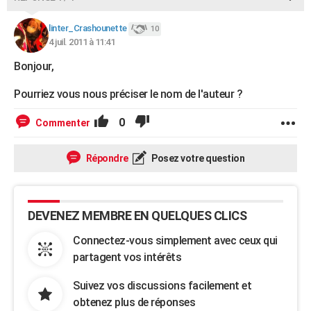
City break
Voyage de noces
Climat
Destinations
Voyage nature
Forum
+
PHOTO
linter_Crashounette
10
4 juil. 2011 à 11:41
GUIDES D'ACHAT
Bonjour,
BONS PLANS
Pourriez vous nous préciser le nom de l'auteur ?
CARTE DE VOEUX
0
Commenter
Carte Bonne année
Carte Pâques
Carte de Noël
Carte Saint-Valentin
Carte d'anniversaire
DICTIONNAIRE
Biographies
Expressions
Dictionnaire
Citations
Proverbes
PROGRAMME TV
Répondre
Posez votre question
COPAINS D'AVANT
Se connecter
Collèges
Universités
Service militaire
S'inscrire
Lycées
Primaires
Entreprises
Avis de recherche
AVIS DE DÉCÈS
DEVENEZ MEMBRE EN QUELQUES CLICS
Connectez-vous simplement avec ceux qui
FORUM
partagent vos intérêts
Lifestyle
Sport
Television
Cinema
Bricolage
Culture
Auto
Voyage
Suivez vos discussions facilement et
obtenez plus de réponses