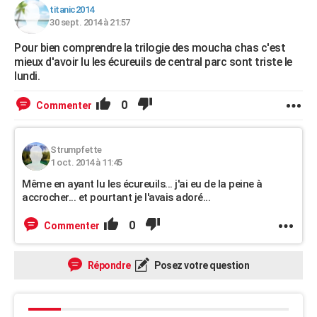
titanic2014
City break
Voyage de noces
Climat
Destinations
Voyage nature
Forum
+
PHOTO
30 sept. 2014 à 21:57
GUIDES D'ACHAT
Pour bien comprendre la trilogie des moucha chas c'est
mieux d'avoir lu les écureuils de central parc sont triste le
BONS PLANS
lundi.
CARTE DE VOEUX
0
Commenter
Carte Bonne année
Carte Pâques
Carte de Noël
Carte Saint-Valentin
Carte d'anniversaire
DICTIONNAIRE
Strumpfette
Biographies
Expressions
Dictionnaire
Citations
Proverbes
PROGRAMME TV
1 oct. 2014 à 11:45
Même en ayant lu les écureuils... j'ai eu de la peine à
COPAINS D'AVANT
accrocher... et pourtant je l'avais adoré...
Se connecter
Collèges
Universités
Service militaire
S'inscrire
Lycées
Primaires
Entreprises
Avis de recherche
AVIS DE DÉCÈS
0
Commenter
FORUM
Répondre
Posez votre question
Lifestyle
Sport
Television
Cinema
Bricolage
Culture
Auto
Voyage