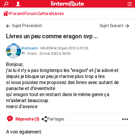
ACTUALITÉS
Forum
Forum Culture
Livres
Connexion
S'inscrire
Rechercher
Société
Education
Villes
Politique
Faits Divers
Monde
+
SPORT
Romans de science-fiction, d'Heroic Fantasy
Sujet Précédent
Sujet Suivant
Football
Cyclisme
Forum
Coupe du monde 2026
Tennis
Rugby
CULTURE
Livres un peu comme eragon svp ...
TNT
Cinéma
Musique
Programme TV
Streaming
Sorties cinéma
+
FINANCE
dratsuum
-
Modifié le 30 juin 2015 à 01:26
Domi -
22 mai 2022 à 20:55
Impôts
Immobilier
Banque
Crédit
Retraite
Epargne
Risques naturels par ville
Assurance
AUTO
Bonjour,
Réserver un essai
Berlines
Forum auto
Essais
Citadines
SUV
+
HIGH-TECH
j'ai lu il n'y a pas longtemps les "eragon" et j'ai adoré et
depuis je bloque un peu je n'arrive plus trop a lire.
Meilleur smartphone
Ordinateurs
Guide high-tech
Mobiles
Internet
Jeux vidéo
+
BRICOLAGE
si vous pouviez me proposez des livres avec autant de
panache et d'inventivité
Aménagement intérieur
Cuisine
Jardinage
+
Forum
Extérieur
Salle de bains
Rangement
WEEK-END
qu' eragon tout en restant dans le même genre ça
m'aiderait beaucoup .
Escapades
Expositions
Week-end nature
Guides de France
Patrimoine
Musées
+
LIFESTYLE
merci d'avance
Bien-être
Mode
+
Art de vivre
Loisirs
Modes de vie
SANTE
Répondre (3)
Partager
Guide de la santé
Médicaments
+
Alimentation
Maladies
Sommeil
VOYAGE
A voir également: