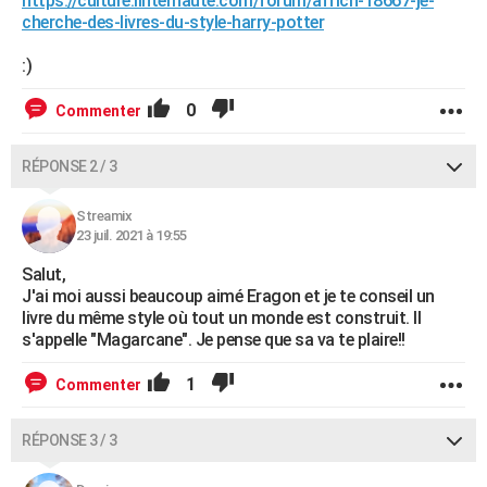
https://culture.linternaute.com/forum/affich-18667-je-
cherche-des-livres-du-style-harry-potter
:)
0
Commenter
RÉPONSE 2 / 3
Streamix
23 juil. 2021 à 19:55
Salut,
J'ai moi aussi beaucoup aimé Eragon et je te conseil un
livre du même style où tout un monde est construit. Il
s'appelle "Magarcane". Je pense que sa va te plaire!!
1
Commenter
RÉPONSE 3 / 3