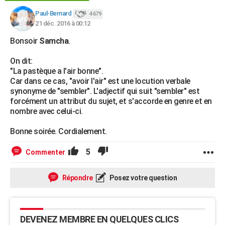
City break
Voyage de noces
Climat
Destinations
Voyage nature
Forum
+
PHOTO
Paul-Bernard
4 679
21 déc. 2016 à 00:12
GUIDES D'ACHAT
Bonsoir
Samcha
.
BONS PLANS
On dit:
"La pastèque a l'air bonne".
CARTE DE VOEUX
Car dans ce cas, "avoir l'air" est une locution verbale
synonyme de "sembler". L'adjectif qui suit "sembler" est
Carte Bonne année
Carte Pâques
Carte de Noël
Carte Saint-Valentin
Carte d'anniversaire
DICTIONNAIRE
forcément un attribut du sujet, et s'accorde en genre et en
nombre avec celui-ci.
Biographies
Expressions
Dictionnaire
Citations
Proverbes
PROGRAMME TV
Bonne soirée. Cordialement.
COPAINS D'AVANT
5
Se connecter
Collèges
Universités
Service militaire
S'inscrire
Lycées
Primaires
Entreprises
Avis de recherche
Commenter
AVIS DE DÉCÈS
FORUM
Répondre
Posez votre question
Lifestyle
Sport
Television
Cinema
Bricolage
Culture
Auto
Voyage
DEVENEZ MEMBRE EN QUELQUES CLICS