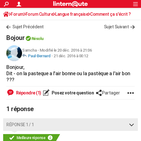
ACTUALITÉS
Forum
Forum Culture
Langue française
Connexion
S'inscrire
Comment ça s'écrit ?
Rechercher
Société
Education
Villes
Politique
Faits Divers
Monde
+
SPORT
Sujet Précédent
Sujet Suivant
Football
Cyclisme
Forum
Coupe du monde 2026
Tennis
Rugby
CULTURE
Bojour
Résolu
TNT
Cinéma
Musique
Programme TV
Streaming
Sorties cinéma
+
FINANCE
Samcha
-
Modifié le 20 déc. 2016 à 21:06
Paul-Bernard
-
21 déc. 2016 à 00:12
Impôts
Immobilier
Banque
Crédit
Retraite
Epargne
Risques naturels par ville
Assurance
AUTO
Bonjour,
Réserver un essai
Berlines
Forum auto
Essais
Citadines
SUV
+
HIGH-TECH
Dit - on la pasteque a l'air bonne ou la pastèque a l'air bon
???
Meilleur smartphone
Ordinateurs
Guide high-tech
Mobiles
Internet
Jeux vidéo
+
BRICOLAGE
Répondre (1)
Posez votre question
Partager
Aménagement intérieur
Cuisine
Jardinage
+
Forum
Extérieur
Salle de bains
Rangement
WEEK-END
1 réponse
Escapades
Expositions
Week-end nature
Guides de France
Patrimoine
Musées
+
LIFESTYLE
Bien-être
Mode
+
Art de vivre
Loisirs
Modes de vie
SANTE
RÉPONSE 1 / 1
Guide de la santé
Médicaments
+
Alimentation
Maladies
Sommeil
VOYAGE
Meilleure réponse