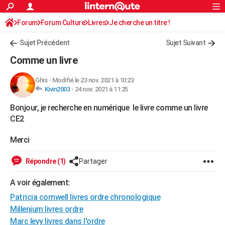
ACTUALITÉS
Forum
Forum Culture
Livres
Connexion
S'inscrire
Je cherche un titre !
Rechercher
Société
Education
Villes
Politique
Faits Divers
Monde
+
SPORT
Sujet Précédent
Sujet Suivant
Football
Cyclisme
Forum
Coupe du monde 2026
Tennis
Rugby
CULTURE
Comme un livre
TNT
Cinéma
Musique
Programme TV
Streaming
Sorties cinéma
+
FINANCE
Ghis
-
Modifié le 23 nov. 2021 à 10:23
Kivin2003
-
24 nov. 2021 à 11:25
Impôts
Immobilier
Banque
Crédit
Retraite
Epargne
Risques naturels par ville
Assurance
AUTO
Bonjour, je recherche en numérique le livre comme un livre
Réserver un essai
Berlines
Forum auto
Essais
Citadines
SUV
+
HIGH-TECH
CE2
Meilleur smartphone
Ordinateurs
Guide high-tech
Mobiles
Internet
Jeux vidéo
+
BRICOLAGE
Merci
Aménagement intérieur
Cuisine
Jardinage
+
Forum
Extérieur
Salle de bains
Rangement
WEEK-END
Répondre (1)
Partager
Escapades
Expositions
Week-end nature
Guides de France
Patrimoine
Musées
+
LIFESTYLE
A voir également:
Bien-être
Mode
+
Art de vivre
Loisirs
Modes de vie
SANTE
Patricia cornwell livres ordre chronologique
Millenium livres ordre
Guide de la santé
Médicaments
+
Alimentation
Maladies
Sommeil
VOYAGE
Marc levy livres dans l'ordre