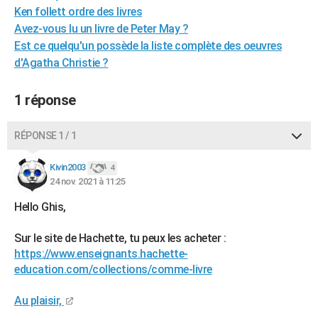
Ken follett ordre des livres
City break
Voyage de noces
Climat
Destinations
Voyage nature
Forum
+
PHOTO
Avez-vous lu un livre de Peter May ?
Est ce quelqu'un possède la liste complète des oeuvres
GUIDES D'ACHAT
d'Agatha Christie ?
BONS PLANS
1 réponse
CARTE DE VOEUX
Carte Bonne année
Carte Pâques
Carte de Noël
Carte Saint-Valentin
Carte d'anniversaire
DICTIONNAIRE
RÉPONSE 1 / 1
Biographies
Expressions
Dictionnaire
Citations
Proverbes
PROGRAMME TV
Kivin2003
4
24 nov. 2021 à 11:25
COPAINS D'AVANT
Hello Ghis,
Se connecter
Collèges
Universités
Service militaire
S'inscrire
Lycées
Primaires
Entreprises
Avis de recherche
AVIS DE DÉCÈS
Sur le site de Hachette, tu peux les acheter :
FORUM
https://www.enseignants.hachette-
education.com/collections/comme-livre
Lifestyle
Sport
Television
Cinema
Bricolage
Culture
Auto
Voyage
Au plaisir,