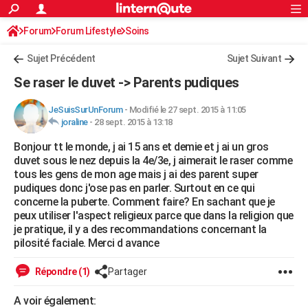
ACTUALITÉS
Forum
Forum Lifestyle
Soins
Connexion
S'inscrire
Rechercher
Société
Education
Villes
Politique
Faits Divers
Monde
+
SPORT
Sujet Précédent
Sujet Suivant
Football
Cyclisme
Forum
Coupe du monde 2026
Tennis
Rugby
CULTURE
Se raser le duvet -> Parents pudiques
TNT
Cinéma
Musique
Programme TV
Streaming
Sorties cinéma
+
FINANCE
JeSuisSurUnForum
-
Modifié le 27 sept. 2015 à 11:05
joraline
-
28 sept. 2015 à 13:18
Impôts
Immobilier
Banque
Crédit
Retraite
Epargne
Risques naturels par ville
Assurance
AUTO
Bonjour tt le monde, j ai 15 ans et demie et j ai un gros
Réserver un essai
Berlines
Forum auto
Essais
Citadines
SUV
+
HIGH-TECH
duvet sous le nez depuis la 4e/3e, j aimerait le raser comme
tous les gens de mon age mais j ai des parent super
Meilleur smartphone
Ordinateurs
Guide high-tech
Mobiles
Internet
Jeux vidéo
+
BRICOLAGE
pudiques donc j'ose pas en parler. Surtout en ce qui
concerne la puberte. Comment faire? En sachant que je
Aménagement intérieur
Cuisine
Jardinage
+
Forum
Extérieur
Salle de bains
Rangement
WEEK-END
peux utiliser l'aspect religieux parce que dans la religion que
je pratique, il y a des recommandations concernant la
Escapades
Expositions
Week-end nature
Guides de France
Patrimoine
Musées
+
LIFESTYLE
pilosité faciale. Merci d avance
Bien-être
Mode
+
Art de vivre
Loisirs
Modes de vie
SANTE
Répondre (1)
Partager
Guide de la santé
Médicaments
+
Alimentation
Maladies
Sommeil
VOYAGE
A voir également: