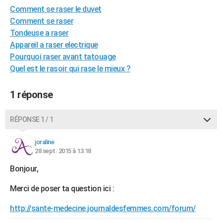
Comment se raser le duvet
City break
Voyage de noces
Climat
Destinations
Voyage nature
Forum
+
PHOTO
Comment se raser
GUIDES D'ACHAT
Tondeuse a raser
Appareil a raser electrique
BONS PLANS
Pourquoi raser avant tatouage
Quel est le rasoir qui rase le mieux ?
CARTE DE VOEUX
Carte Bonne année
Carte Pâques
Carte de Noël
Carte Saint-Valentin
Carte d'anniversaire
DICTIONNAIRE
1 réponse
Biographies
Expressions
Dictionnaire
Citations
Proverbes
PROGRAMME TV
RÉPONSE 1 / 1
COPAINS D'AVANT
joraline
Se connecter
Collèges
Universités
Service militaire
S'inscrire
Lycées
Primaires
Entreprises
Avis de recherche
28 sept. 2015 à 13:18
AVIS DE DÉCÈS
Bonjour,
FORUM
Merci de poser ta question ici :
Lifestyle
Sport
Television
Cinema
Bricolage
Culture
Auto
Voyage
http://sante-medecine.journaldesfemmes.com/forum/