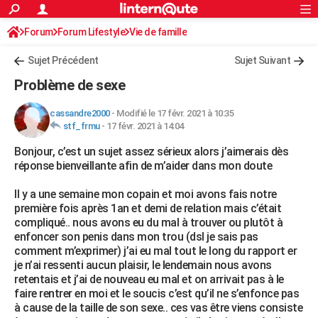
ACTUALITÉS
Forum
Forum Lifestyle
Vie de famille
Connexion
S'inscrire
Rechercher
Société
Education
Villes
Politique
Faits Divers
Monde
+
SPORT
Sujet Précédent
Sujet Suivant
Football
Cyclisme
Forum
Coupe du monde 2026
Tennis
Rugby
CULTURE
Problème de sexe
TNT
Cinéma
Musique
Programme TV
Streaming
Sorties cinéma
+
FINANCE
cassandre2000
-
Modifié le 17 févr. 2021 à 10:35
stf_frmu
-
17 févr. 2021 à 14:04
Impôts
Immobilier
Banque
Crédit
Retraite
Epargne
Risques naturels par ville
Assurance
AUTO
Bonjour, c’est un sujet assez sérieux alors j’aimerais dès
Réserver un essai
Berlines
Forum auto
Essais
Citadines
SUV
+
HIGH-TECH
réponse bienveillante afin de m’aider dans mon doute
Meilleur smartphone
Ordinateurs
Guide high-tech
Mobiles
Internet
Jeux vidéo
+
BRICOLAGE
Il y a une semaine mon copain et moi avons fais notre
première fois après 1an et demi de relation mais c’était
Aménagement intérieur
Cuisine
Jardinage
+
Forum
Extérieur
Salle de bains
Rangement
WEEK-END
compliqué.. nous avons eu du mal à trouver ou plutôt à
enfoncer son penis dans mon trou (dsl je sais pas
Escapades
Expositions
Week-end nature
Guides de France
Patrimoine
Musées
+
LIFESTYLE
comment m’exprimer) j’ai eu mal tout le long du rapport er
je n’ai ressenti aucun plaisir, le lendemain nous avons
Bien-être
Mode
+
Art de vivre
Loisirs
Modes de vie
SANTE
retentais et j’ai de nouveau eu mal et on arrivait pas à le
faire rentrer en moi et le soucis c’est qu’il ne s’enfonce pas
Guide de la santé
Médicaments
+
Alimentation
Maladies
Sommeil
VOYAGE
à cause de la taille de son sexe.. ces vas être viens consiste