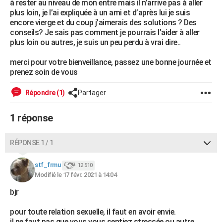
à rester au niveau de mon entre mais il n’arrive pas à aller
City break
Voyage de noces
Climat
Destinations
Voyage nature
Forum
+
plus loin, je l’ai expliquée à un ami et d’après lui je suis
PHOTO
encore vierge et du coup j’aimerais des solutions ? Des
conseils? Je sais pas comment je pourrais l’aider à aller
GUIDES D'ACHAT
plus loin ou autres, je suis un peu perdu à vrai dire..
BONS PLANS
merci pour votre bienveillance, passez une bonne journée et
prenez soin de vous
CARTE DE VOEUX
Carte Bonne année
Carte Pâques
Carte de Noël
Carte Saint-Valentin
Carte d'anniversaire
DICTIONNAIRE
Répondre (1)
Partager
Biographies
Expressions
Dictionnaire
Citations
Proverbes
PROGRAMME TV
1 réponse
COPAINS D'AVANT
RÉPONSE 1 / 1
Se connecter
Collèges
Universités
Service militaire
S'inscrire
Lycées
Primaires
Entreprises
Avis de recherche
AVIS DE DÉCÈS
stf_frmu
12 510
FORUM
Modifié le 17 févr. 2021 à 14:04
Lifestyle
Sport
Television
Cinema
Bricolage
Culture
Auto
Voyage
bjr
pour toute relation sexuelle, il faut en avoir envie.
il ne faut pas que vous vous sentiez stressée ou autre.