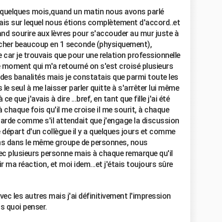
a quelques mois,quand un matin nous avons parlé
ais sur lequel nous étions complètement d'accord..et
and sourire aux lèvres pour s'accouder au mur juste à
rocher beaucoup en 1 seconde (physiquement),
re car je trouvais que pour une relation professionnelle
e moment qui m'a retourné on s'est croisé plusieurs
des banalités mais je constatais que parmi toute les
s le seul à me laisser parler quitte à s'arrêter lui même
 ce que j'avais à dire ...bref, en tant que fille j'ai été
à chaque fois qu'il me croise il me sourit, à chaque
rde comme s'il attendait que j'engage la discussion
e départ d'un collègue il y a quelques jours et comme
ns dans le même groupe de personnes, nous
vec plusieurs personne mais à chaque remarque qu'il
ir ma réaction, et moi idem...et j'étais toujours sûre
vec les autres mais j'ai définitivement l'impression
us quoi penser.