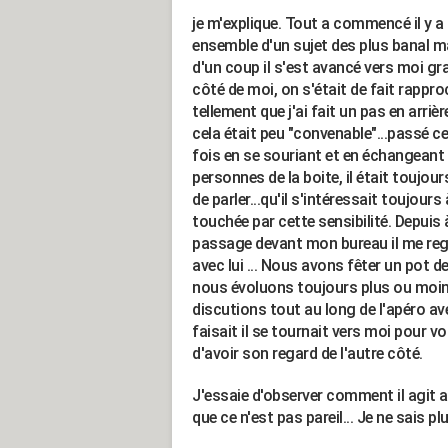
je m'explique. Tout a commencé il y 
ensemble d'un sujet des plus banal m
d'un coup il s'est avancé vers moi gr
côté de moi, on s'était de fait rapp
tellement que j'ai fait un pas en arriè
cela était peu "convenable"...passé c
fois en se souriant et en échangeant 
personnes de la boite, il était toujour
de parler...qu'il s'intéressait toujours à
touchée par cette sensibilité. Depuis 
passage devant mon bureau il me rega
avec lui ... Nous avons fêter un pot d
nous évoluons toujours plus ou moi
discutions tout au long de l'apéro a
faisait il se tournait vers moi pour vo
d'avoir son regard de l'autre côté.
J'essaie d'observer comment il agit a
que ce n'est pas pareil... Je ne sais pl