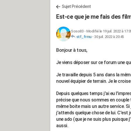
Sujet Précédent
Est-ce que je me fais des fil
Soso83
-
Modifié le 19 juil. 2022 à 17:0
stf_frmu
-
30 juil. 2022 à 20:45
Bonjour à tous,
Je viens déposer sur ce forum une que
Je travaille depuis 5 ans dans la mêm
nouvel équipier de terrain. Je le crois
Depuis quelques temps j'ai eu l'impres
précise que nous sommes en couple to
même boite mais un autre service. Si j
j'attends quelque chose de lui. C'est
une ado (que je ne suis plus puisque j'
aussi.