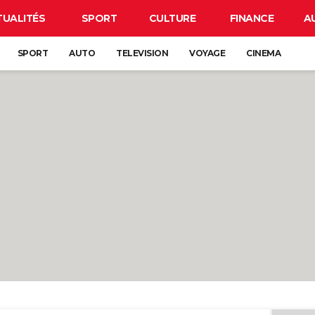
TUALITÉS
SPORT
CULTURE
FINANCE
A
SPORT
AUTO
TELEVISION
VOYAGE
CINEMA