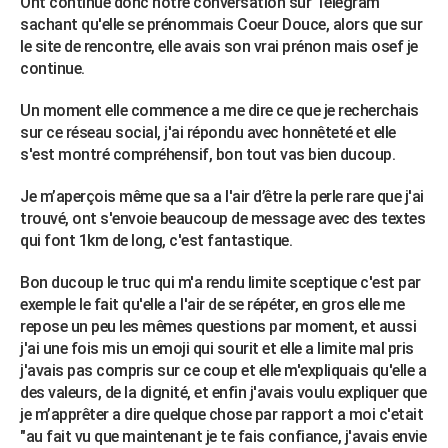
Ont continue donc notre conversation sur Télégram
City break
Voyage de noces
Climat
Destinations
Voyage nature
Forum
+
sachant qu'elle se prénommais Coeur Douce, alors que sur
PHOTO
le site de rencontre, elle avais son vrai prénon mais osef je
GUIDES D'ACHAT
continue.
BONS PLANS
Un moment elle commence a me dire ce que je recherchais
sur ce réseau social, j'ai répondu avec honnêteté et elle
CARTE DE VOEUX
s'est montré compréhensif, bon tout vas bien ducoup.
Carte Bonne année
Carte Pâques
Carte de Noël
Carte Saint-Valentin
Carte d'anniversaire
DICTIONNAIRE
Je m’aperçois même que sa a l'air d’être la perle rare que j'ai
trouvé, ont s'envoie beaucoup de message avec des textes
Biographies
Expressions
Dictionnaire
Citations
Proverbes
PROGRAMME TV
qui font 1km de long, c'est fantastique.
COPAINS D'AVANT
Bon ducoup le truc qui m'a rendu limite sceptique c'est par
Se connecter
Collèges
Universités
Service militaire
S'inscrire
Lycées
Primaires
Entreprises
Avis de recherche
exemple le fait qu'elle a l'air de se répéter, en gros elle me
AVIS DE DÉCÈS
repose un peu les mêmes questions par moment, et aussi
j'ai une fois mis un emoji qui sourit et elle a limite mal pris
FORUM
j'avais pas compris sur ce coup et elle m'expliquais qu'elle a
Lifestyle
Sport
Television
Cinema
Bricolage
Culture
Auto
Voyage
des valeurs, de la dignité, et enfin j'avais voulu expliquer que
je m’apprêter a dire quelque chose par rapport a moi c'etait
"au fait vu que maintenant je te fais confiance, j'avais envie