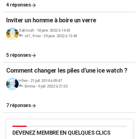
4 réponses
Inviter un homme à boire un verre
Sabtouh
-
18 janv. 2022 à 14:43
stf_frmu
-
29 janv. 2022 à 13:49
5 réponses
Comment changer les piles d'une ice watch ?
Hfee
-
21 juil. 2014 à 09:47
Emma
-
9 juil. 2022 à 21:32
7 réponses
DEVENEZ MEMBRE EN QUELQUES CLICS