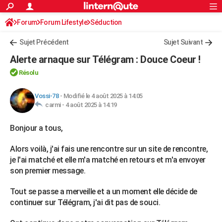
ACTUALITÉS
Forum
Forum Lifestyle
Séduction
Connexion
S'inscrire
Rechercher
Société
Education
Villes
Politique
Faits Divers
Monde
+
SPORT
Sujet Précédent
Sujet Suivant
Football
Cyclisme
Forum
Coupe du monde 2026
Tennis
Rugby
CULTURE
Alerte arnaque sur Télégram : Douce Coeur !
TNT
Cinéma
Musique
Programme TV
Streaming
Sorties cinéma
+
FINANCE
Résolu
Impôts
Immobilier
Banque
Crédit
Retraite
Epargne
Risques naturels par ville
Assurance
AUTO
Vossi-78
-
Modifié le 4 août 2025 à 14:05
carmi -
4 août 2025 à 14:19
Réserver un essai
Berlines
Forum auto
Essais
Citadines
SUV
+
HIGH-TECH
Bonjour a tous,
Meilleur smartphone
Ordinateurs
Guide high-tech
Mobiles
Internet
Jeux vidéo
+
BRICOLAGE
Alors voilà, j'ai fais une rencontre sur un site de rencontre,
Aménagement intérieur
Cuisine
Jardinage
+
Forum
Extérieur
Salle de bains
Rangement
WEEK-END
je l'ai matché et elle m'a matché en retours et m'a envoyer
son premier message.
Escapades
Expositions
Week-end nature
Guides de France
Patrimoine
Musées
+
LIFESTYLE
Tout se passe a merveille et a un moment elle décide de
Bien-être
Mode
+
Art de vivre
Loisirs
Modes de vie
SANTE
continuer sur Télégram, j'ai dit pas de souci.
Guide de la santé
Médicaments
+
Alimentation
Maladies
Sommeil
VOYAGE