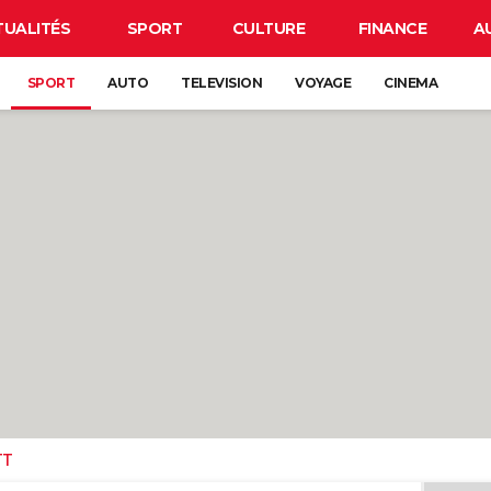
TUALITÉS
SPORT
CULTURE
FINANCE
A
SPORT
AUTO
TELEVISION
VOYAGE
CINEMA
TT