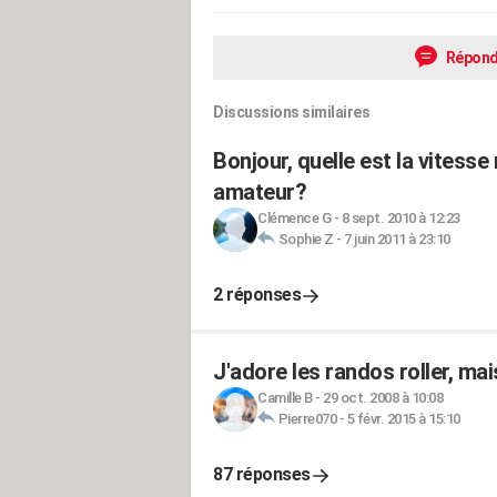
Répond
Discussions similaires
Bonjour, quelle est la vitesse
amateur?
Clémence G
-
8 sept. 2010 à 12:23
Sophie Z
-
7 juin 2011 à 23:10
2 réponses
J'adore les randos roller, ma
Camille B
-
29 oct. 2008 à 10:08
Pierre070
-
5 févr. 2015 à 15:10
87 réponses