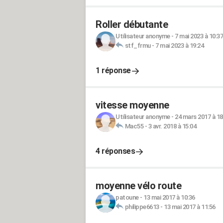
Roller débutante
Utilisateur anonyme
-
7 mai 2023 à 10:37
stf_frmu
-
7 mai 2023 à 19:24
1 réponse
vitesse moyenne
Utilisateur anonyme
-
24 mars 2017 à 18
Mac55
-
3 avr. 2018 à 15:04
4 réponses
moyenne vélo route
patoune
-
13 mai 2017 à 10:36
philippe6613
-
13 mai 2017 à 11:56