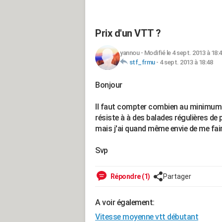
Prix d'un VTT ?
yannou
-
Modifié le 4 sept. 2013 à 18:
stf_frmu
-
4 sept. 2013 à 18:48
Bonjour
Il faut compter combien au minimum 
résiste à à des balades régulières de
mais j'ai quand même envie de me faire
Svp
Répondre (1)
Partager
A voir également:
Vitesse moyenne vtt débutant