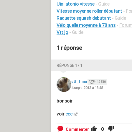
Uini atonio vitesse
- Guide
Vitesse moyenne roller débutant
-
Fo
Raquette squash debutant
- Guide
Vélo quelle moyenne à 70 ans
-
Forum
Vtt jo
- Guide
1 réponse
RÉPONSE 1 / 1
stf_frmu
12 510
4 sept. 2013 à 18:48
bonsoir
voir
ceci
0
Commenter